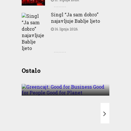
Singl “Ja sam dobro”
najavljuje Bablje ljeto
16. lipnja 2026.
Greencajt: Good for
Ostalo
Business Good for People
Good for Planet
T