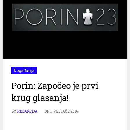
Događanja
Porin: Započeo je prvi
krug glasanja!
BY
REDAKCIJA
ON
1. VELJAČE 2016.