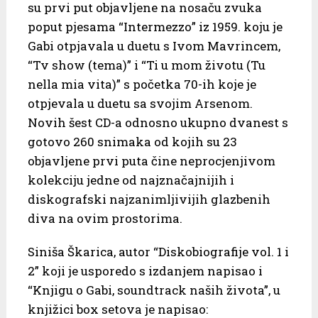
su prvi put objavljene na nosaču zvuka
poput pjesama “Intermezzo” iz 1959. koju je
Gabi otpjavala u duetu s Ivom Mavrincem,
“Tv show (tema)” i “Ti u mom životu (Tu
nella mia vita)” s početka 70-ih koje je
otpjevala u duetu sa svojim Arsenom.
Novih šest CD-a odnosno ukupno dvanest s
gotovo 260 snimaka od kojih su 23
objavljene prvi puta čine neprocjenjivom
kolekciju jedne od najznačajnijih i
diskografski najzanimljivijih glazbenih
diva na ovim prostorima.
Siniša Škarica, autor “Diskobiografije vol. 1 i
2” koji je usporedo s izdanjem napisao i
“Knjigu o Gabi, soundtrack naših života”, u
knjižici box setova je napisao: