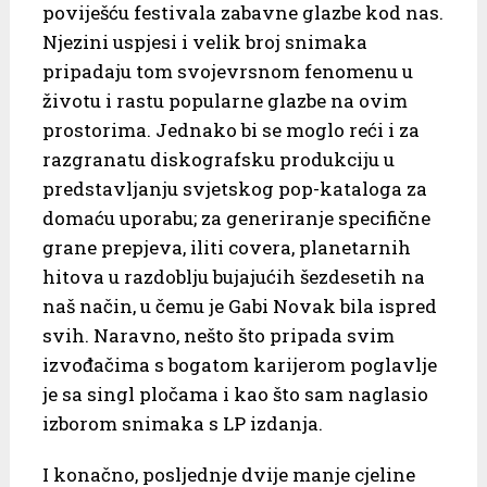
poviješću festivala zabavne glazbe kod nas.
Njezini uspjesi i velik broj snimaka
pripadaju tom svojevrsnom fenomenu u
životu i rastu popularne glazbe na ovim
prostorima. Jednako bi se moglo reći i za
razgranatu diskografsku produkciju u
predstavljanju svjetskog pop-kataloga za
domaću uporabu; za generiranje specifične
grane prepjeva, iliti covera, planetarnih
hitova u razdoblju bujajućih šezdesetih na
naš način, u čemu je Gabi Novak bila ispred
svih. Naravno, nešto što pripada svim
izvođačima s bogatom karijerom poglavlje
je sa singl pločama i kao što sam naglasio
izborom snimaka s LP izdanja.
I konačno, posljednje dvije manje cjeline