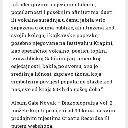
također govore o njezinom talentu,
popularnosti i posebnim afinitetima: dueti
ili vokalne suradnje, u čemu je bila vrlo
zapažena u očima publike, ali i tražena kod
svojih kolega, i kajkavske popevke,
posebno njegovane na festivalu u Krapini,
kao specifičnoj vokalnoj poetici, toplini
izraza bliskoj Gabikinoj agramerskoj
osjećajnosti. Dakle, po svemu, ona je
središnja ličnost, zapravo ikona, koja
simbolizira povijest popularne glazbe kod
nas, sve od kraja 50-ih do našeg doba.”
Album Gabi Novak – Diskobiografija vol. 2
možete kupiti po cijeni od 99 kuna na svim
prodajnim mjestima Croatia Recordsa ili
putem webshopa.