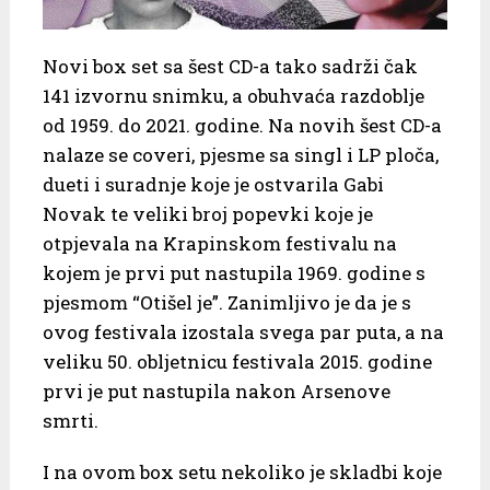
Novi box set sa šest CD-a tako sadrži čak
141 izvornu snimku, a obuhvaća razdoblje
od 1959. do 2021. godine. Na novih šest CD-a
nalaze se coveri, pjesme sa singl i LP ploča,
dueti i suradnje koje je ostvarila Gabi
Novak te veliki broj popevki koje je
otpjevala na Krapinskom festivalu na
kojem je prvi put nastupila 1969. godine s
pjesmom “Otišel je”. Zanimljivo je da je s
ovog festivala izostala svega par puta, a na
veliku 50. obljetnicu festivala 2015. godine
prvi je put nastupila nakon Arsenove
smrti.
I na ovom box setu nekoliko je skladbi koje