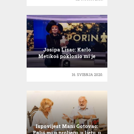
Josipa Lisac: Karlo
Metikoš poklonio mi je
ljubav i smisao života i ovo
je naš Porin
16. SVIBNJA 2020.
Ispovijest Mani Gotovac:
Fališ mi u proljeću, u ljetu, u