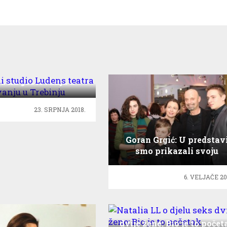
ski studio Ludens
ra na gostovanju u
Trebinju
23. SRPNJA 2018.
Goran Grgić: U predstav
smo prikazali svoju
ovisnost o ženama
6. VELJAČE 20
Natalia LL o djelu seks
dvije žene: Bio je to počet