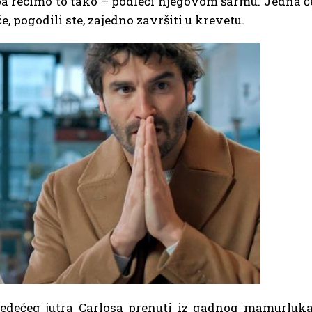
 pa recimo to tako – podleći njegovom šarmu. Jedna ć
e, pogodili ste, zajedno završiti u krevetu.
ljedećeg jutra Carlosa prenuti iz gadnog mamurluka