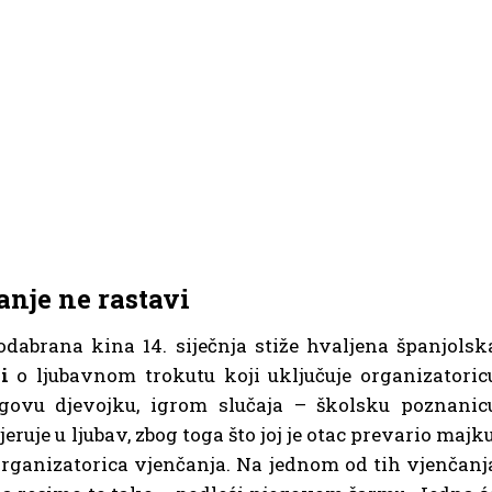
anje ne rastavi
odabrana kina 14. siječnja stiže hvaljena španjolsk
i
o ljubavnom trokutu koji uključuje organizatoric
jegovu djevojku, igrom slučaja – školsku poznanic
ruje u ljubav, zbog toga što joj je otac prevario majku
organizatorica vjenčanja. Na jednom od tih vjenčanj