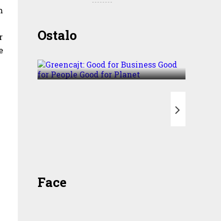
m
Greencajt: Good for
Ostalo
r
Business Good for People
e
Good for Planet
T
Face