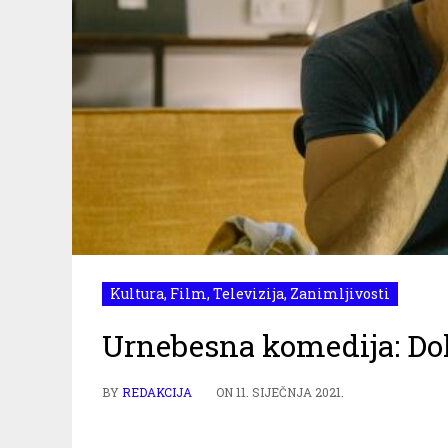
Kultura
,
Film
,
Televizija
,
Zanimljivosti
Urnebesna komedija: Dok
BY
REDAKCIJA
ON
11. SIJEČNJA 2021.