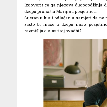
Izgovorit će ga njegova dugogodišnja dj
džepu pronašla Marijinu posjetnicu.
Stjeran u kut i odlučan u namjeri da ne p
zašto bi inače u džepu imao posjetni
razmišlja o vlastitoj svadbi?