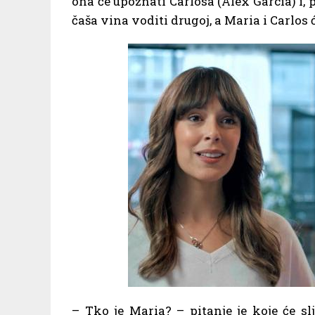
ona će upoznati Carlosa (Alex Garcia) i,
čaša vina voditi drugoj, a Maria i Carlos ć
– Tko je Maria? – pitanje je koje će s