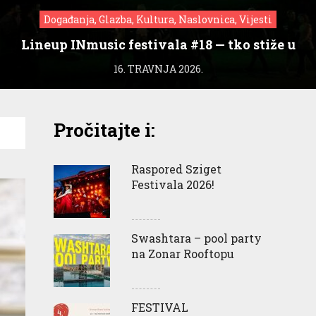
Događanja, Glazba, Kultura, Naslovnica, Vijesti
Lineup INmusic festivala #18 — tko stiže u
Zagreb?
16. TRAVNJA 2026.
Pročitajte i:
Raspored Sziget
Festivala 2026!
Swashtara – pool party
na Zonar Rooftopu
FESTIVAL