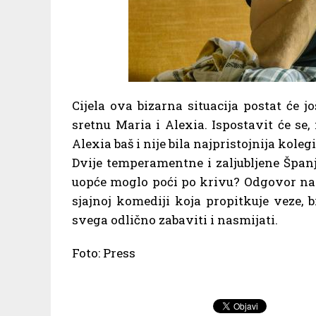
Cijela ova bizarna situacija postat će 
sretnu Maria i Alexia. Ispostavit će se,
Alexia baš i nije bila najpristojnija kole
Dvije temperamentne i zaljubljene Španj
uopće moglo poći po krivu? Odgovor na t
sjajnoj komediji koja propitkuje veze, br
svega odlično zabaviti i nasmijati.
Foto: Press