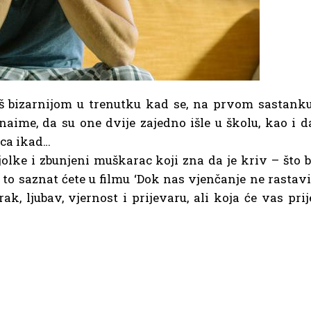
još bizarnijom u trenutku kad se, na prvom sastanku
 naime, da su one dvije zajedno išle u školu, kao i d
gica ikad…
olke i zbunjeni muškarac koji zna da je kriv – što b
o saznat ćete u filmu ‘Dok nas vjenčanje ne rastavi’
ak, ljubav, vjernost i prijevaru, ali koja će vas prij