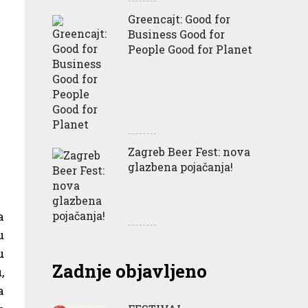
Greencajt: Good for
Business Good for
People Good for Planet
Zagreb Beer Fest: nova
glazbena pojačanja!
a
u
u
Zadnje objavljeno
,
a