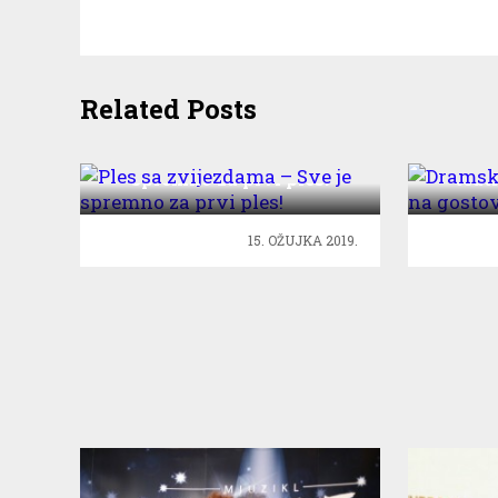
Related Posts
Ples sa zvijezdama – Sve je
Dram
spremno za prvi ples!
teat
15. OŽUJKA 2019.