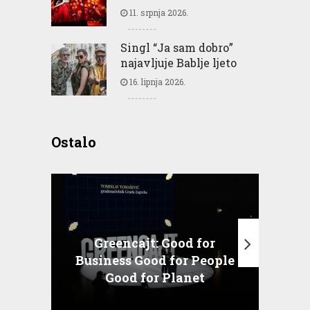
11. srpnja 2026.
Singl “Ja sam dobro”
najavljuje Bablje ljeto
16. lipnja 2026.
Ostalo
Greencajt: Good for
Business Good for People
T
Good for Planet