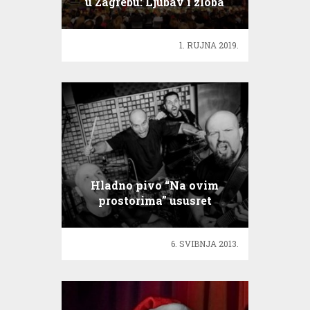
u Zagrebu: Ljubav i zloba
1. RUJNA 2019.
Hladno pivo “Na ovim
prostorima” ususret
velikom koncertu na Šalati!
6. SVIBNJA 2013.