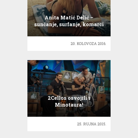
Anita Matić Delić –
sunčanje, surfanje, komarci
i riblja kost u grlu
20. KOLOVOZA 2016.
2Cellos osvojili i
Minotaura!
25. RUJNA 2015.