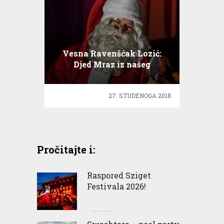
Vesna Ravenšćak Lozić:
Djed Mraz iz našeg
mjuzikla je diplomirani
ekonomist velikog srca
27. STUDENOGA 2018.
Pročitajte i:
Raspored Sziget
Festivala 2026!