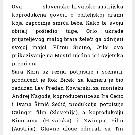
Ova slovensko-hrvatsko-austrijska
koprodukcija govori o obiteljskoj drami
koja započinje smrću bebe. Kako bi svoju
obitelj poštedio tuge, Orlo ukrade
prijateljevog malog brata želeći ga odnijeti
svojoj majci. Filmu Sretno, Orlo! ovo
prikazivanje na Mostri ujedno je i svjetska
premijera.
Sara Kern uz režiju potpisuje i scenarij,
producent je Rok Biček, za kameru je bio
zadužen Lev Predan Kowarski, za montažu
Andrej Nagode, koproducentice su Ira Cecić
i Ivana Šimić Sedić, produkciju potpisuje
Cvinger film (Slovenija), a koprodukciju
Kinorama (Hrvatska) i Zwinger Film
(Austrija). Glavne uloge odigrali su Tin