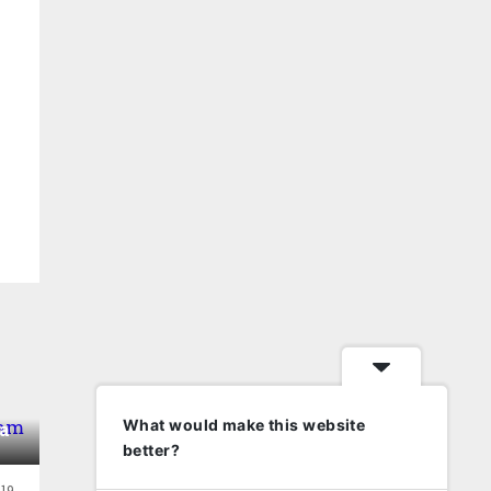
What would make this website
a
better?
19.