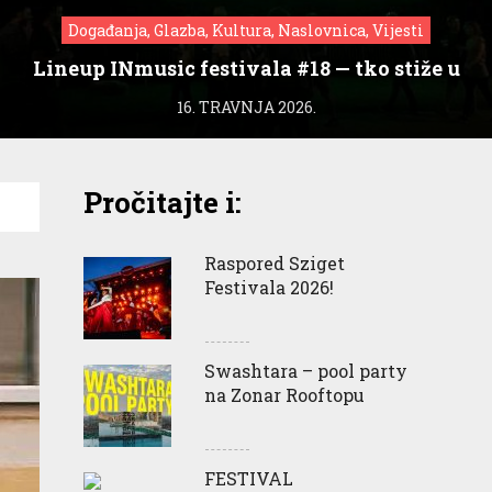
Događanja, Glazba, Kultura, Naslovnica, Vijesti
Lineup INmusic festivala #18 — tko stiže u
Zagreb?
16. TRAVNJA 2026.
Pročitajte i:
Raspored Sziget
Festivala 2026!
Swashtara – pool party
na Zonar Rooftopu
FESTIVAL