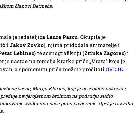
ješkom članovi Detmeća.
ala je redateljic
a Laura Pascu
. Okupila je
šić i Jakov Zovko
), njima pridodala snimatelje i
Petar Lebinec
) te scenografiknju (
Zrinka Zagorec
) i
ot je nastao na temelju kratke priče „Vrata” koju je
dovan, a spomenutu priču možete pročitati
OVDJE
.
zbene scene, Mariju Klariću, koji je nesebično uskočio i
apreduje nevjerojatnom brzinom na području audio
oblikovanje zvuka ima naše puno povjerenje. Opet je razvalio
a.