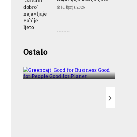
16. lipnja 2026.
Greencajt: Good for
Ostalo
Business Good for People
Good for Planet
T