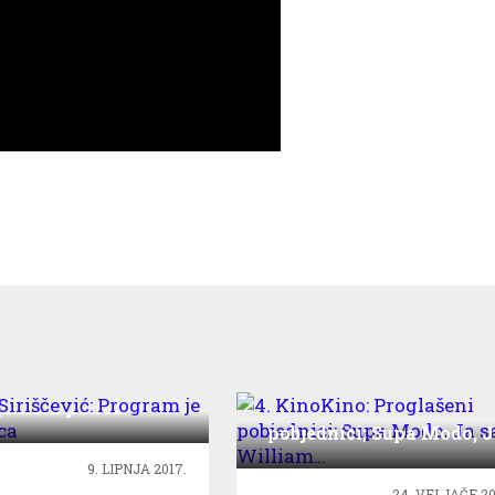
 Siriščević: Program
je čista petica
4. KinoKino: Proglašeni
pobjednici; Supa Modo, J
sam William…
9. LIPNJA 2017.
24. VELJAČE 20