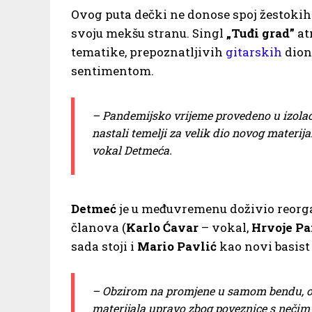
Ovog puta dečki ne donose spoj žestokih 
svoju mekšu stranu. Singl
„Tuđi grad”
at
tematike, prepoznatljivih
gitarskih
dioni
sentimentom.
– Pandemijsko vrijeme provedeno u izolaci
nastali temelji za velik dio novog materijal
vokal Detmeća.
Detmeć
je u međuvremenu doživio reorgan
članova (
Karlo Ćavar
– vokal,
Hrvoje Pa
sada stoji i
Mario Pavlić
kao novi basist
– Obzirom na promjene u samom bendu, odl
materijala upravo zbog poveznice s nečim n