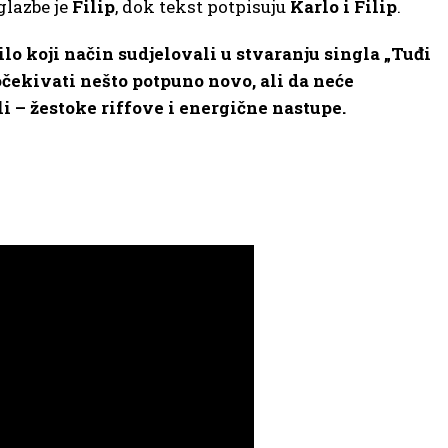
glazbe je
Filip
, dok tekst potpisuju
Karlo i Filip
.
lo koji način sudjelovali u stvaranju singla „Tuđi
očekivati nešto potpuno novo, ali da neće
i – žestoke riffove i energične nastupe.