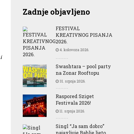
Zadnje objavljeno
FESTIVAL
KREATIVNOG PISANJA
2026.
4. kolovoza 2026.
i
Swashtara – pool party
na Zonar Rooftopu
31. srpnja 2026.
Raspored Sziget
Festivala 2026!
11. srpnja 2026.
Singl “Ja sam dobro”
najavljuje Bablje ljeto