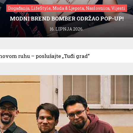
Događanja, LifeStyle, Moda & Ljepota, Naslovnica, Vijesti
MODNI BREND BOMBER ODRŽAO POP-UP!
16. LIPNJA 2026.
novom ruhu – poslušajte „Tuđi grad”