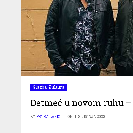
Glazba
,
Kultura
Detmeć u novom ruhu – p
BY
PETRA LAZIĆ
ON
11. SIJEČNJA 2023.