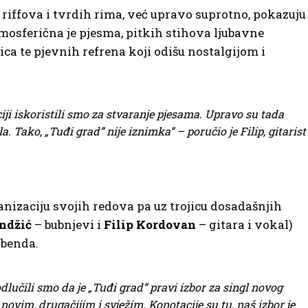
riffova i tvrdih rima, već upravo suprotno, pokazuju
mosferična je pjesma, pitkih stihova ljubavne
ca te pjevnih refrena koji odišu nostalgijom i
ji iskoristili smo za stvaranje pjesama. Upravo su tada
a. Tako, „Tuđi grad” nije iznimka” – poručio je Filip, gitarist 
izaciju svojih redova pa uz trojicu dosadašnjih
ndžić
– bubnjevi i
Filip Kordovan
– gitara i vokal)
 benda.
učili smo da je „Tuđi grad” pravi izbor za singl novog
ovim, drugačijim i svježim. Konotacije su tu, naš izbor je