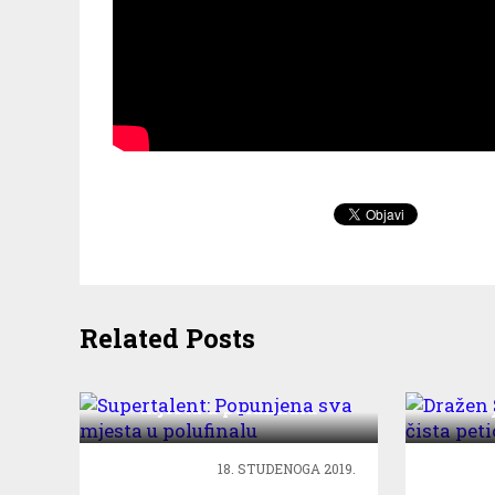
Related Posts
Supertalent: Popunjena sva
Dražen
mjesta u polufinalu
18. STUDENOGA 2019.