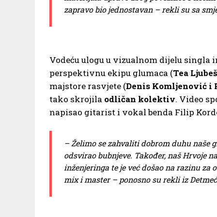
zapravo bio jednostavan – rekli su sa sm
Vodeću ulogu u vizualnom dijelu singla im
perspektivnu ekipu glumaca (
Tea Ljube
majstore rasvjete (
Denis Komljenović i 
tako skrojila
odličan kolektiv
. Video sp
napisao gitarist i vokal benda Filip Kor
– Želimo se zahvaliti dobrom duhu naše gla
odsvirao bubnjeve. Također, naš Hrvoje n
inženjeringa te je već došao na razinu za 
mix i master – ponosno su rekli iz Detmeć