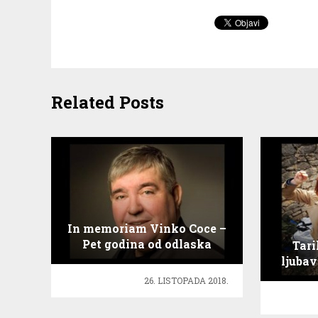
Related Posts
In memoriam Vinko Coce –
Pet godina od odlaska
Tari
trogirskog slavuja
ljuba
viš
26. LISTOPADA 2018.