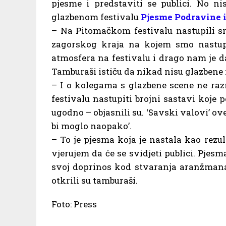
pjesme i predstaviti se publici. No ni
glazbenom festivalu
Pjesme Podravine i
– Na Pitomačkom festivalu nastupili sm
zagorskog kraja na kojem smo nastupi
atmosfera na festivalu i drago nam je 
Tamburaši ističu da nikad nisu glazbene 
– I o kolegama s glazbene scene ne raz
festivalu nastupiti brojni sastavi koje
ugodno – objasnili su. ‘Savski valovi’ ov
bi moglo naopako’.
– To je pjesma koja je nastala kao rez
vjerujem da će se svidjeti publici. Pjesm
svoj doprinos kod stvaranja aranžmana 
otkrili su tamburaši.
Foto: Press