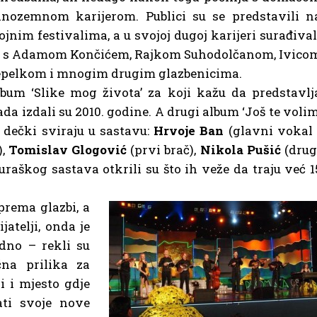
inozemnom karijerom. Publici su se predstavili n
ojnim festivalima, a u svojoj dugoj karijeri surađival
u s Adamom Končićem, Rajkom Suhodolčanom, Ivico
pelkom i mnogim drugim glazbenicima.
bum ‘Slike mog života’ za koji kažu da predstavlj
da izdali su 2010. godine. A drugi album ‘Još te volim
i dečki sviraju u sastavu:
Hrvoje Ban
(glavni vokal 
),
Tomislav Glogović
(prvi brač),
Nikola Pušić
(drug
uraškog sastava otkrili su što ih veže da traju već 1
 prema glazbi, a
atelji, onda je
edno – rekli su
čna prilika za
i i mjesto gdje
ati svoje nove