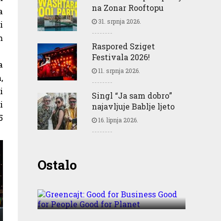
na Zonar Rooftopu
a
31. srpnja 2026.
i
m
Raspored Sziget
Festivala 2026!
a
11. srpnja 2026.
,
i
Singl “Ja sam dobro”
i
najavljuje Bablje ljeto
5
16. lipnja 2026.
Greencajt: Good for
Ostalo
Business Good for People
Good for Planet