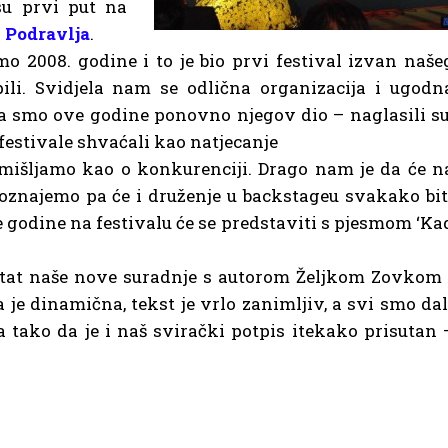
su prvi put na
 Podravlja
.
o 2008. godine i to je bio prvi festival izvan naše
li. Svidjela nam se odlična organizacija i ugodn
da smo ove godine ponovno njegov dio – naglasili su
festivale shvaćali kao natjecanje
mišljamo kao o konkurenciji. Drago nam je da će n
 poznajemo pa će i druženje u backstageu svakako bit
e godine na festivalu će se predstaviti s pjesmom ‘Ka
ultat naše nove suradnje s autorom Željkom Zovkom 
a je dinamična, tekst je vrlo zanimljiv, a svi smo dal
tako da je i naš svirački potpis itekako prisutan 