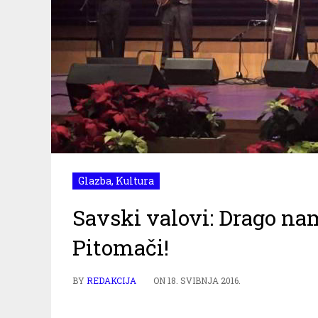
Glazba
,
Kultura
Savski valovi: Drago nam
Pitomači!
BY
REDAKCIJA
ON
18. SVIBNJA 2016.