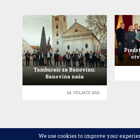
Preds
otv
svj
Tamburaši za Banovinu:
Banovina naša
24. VELJAČE 2021.
2026 © copyright
Scena