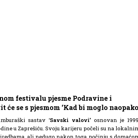
enom festivalu pjesme Podravine i
it će se s pjesmom ‘Kad bi moglo naopako
mburaški sastav ‘
Savski valovi’
osnovan je 1999
dine u Zaprešiću. Svoju karijeru počeli su na lokalni
iredbama, ali nedugo nakon toga počinju s domaćo