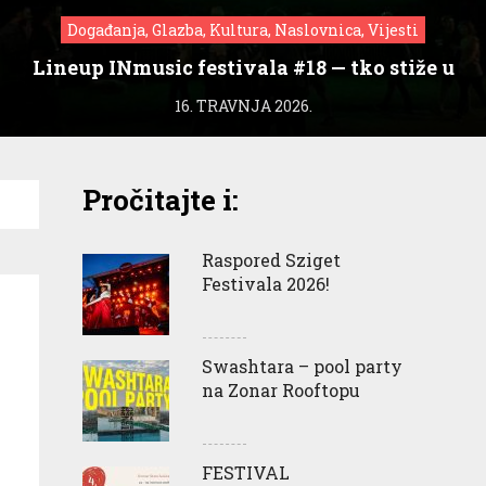
Događanja, Glazba, Kultura, Naslovnica, Vijesti
Lineup INmusic festivala #18 — tko stiže u
Zagreb?
16. TRAVNJA 2026.
Pročitajte i:
Raspored Sziget
Festivala 2026!
Swashtara – pool party
na Zonar Rooftopu
FESTIVAL