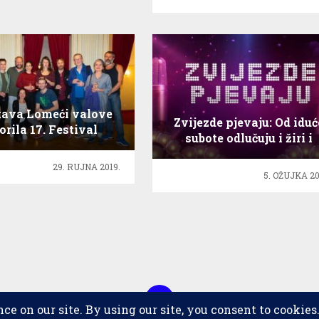
tava Lomeći valove
Zvijezde pjevaju: Od iduć
orila 17. Festival
subote odlučuju i žiri i
etskog kazališta
gledatelji
29. RUJNA 2019.
5. OŽUJKA 20