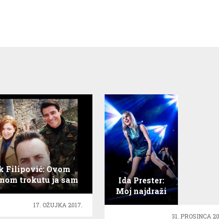
k Filipović: Ovom
vnom trokutu ja sam
Ida Prester:
ak…i još mi nabila
Moj najdraži
‘rogove’
trenutak u
17. OŽUJKA 2017.
2013. godini!
31. PROSINCA 20