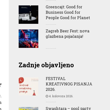
Greencajt: Good for
Business Good for
People Good for Planet
Zagreb Beer Fest: nova
glazbena pojačanja!
Zadnje objavljeno
FESTIVAL
KREATIVNOG PISANJA
’
2026.
.
4. kolovoza 2026.
m
Swashtara – pool party
m