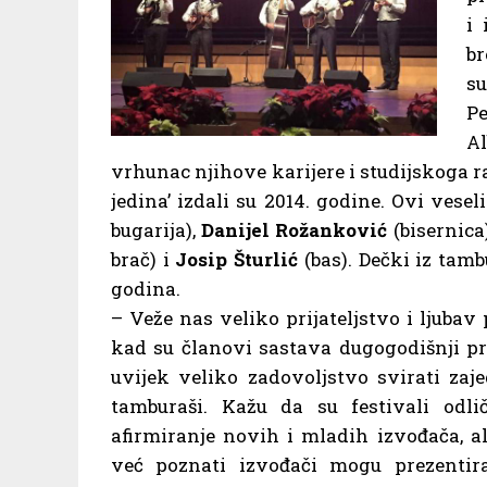
i 
br
s
Pe
Al
vrhunac njihove karijere i studijskoga ra
jedina’ izdali su 2014. godine. Ovi vesel
bugarija),
Danijel Rožanković
(bisernica
brač) i
Josip Šturlić
(bas). Dečki iz tamb
godina.
– Veže nas veliko prijateljstvo i ljubav
kad su članovi sastava dugogodišnji prij
uvijek veliko zadovoljstvo svirati zaj
tamburaši. Kažu da su festivali odli
afirmiranje novih i mladih izvođača, al
već poznati izvođači mogu prezentir