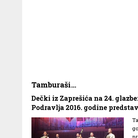
Tamburaši…
Dečki iz Zaprešića na 24. glazb
Podravlja 2016. godine predstav
Ta
go
pr