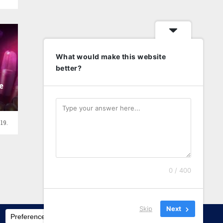
What would make this website
better?
e
19.
0 / 400
Skip
Next