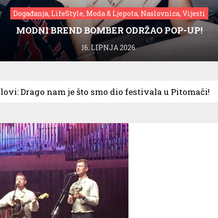
Događanja, LifeStyle, Moda & Ljepota, Naslovnica, Vijesti
MODNI BREND BOMBER ODRŽAO POP-UP!
16. LIPNJA 2026.
lovi: Drago nam je što smo dio festivala u Pitomači!