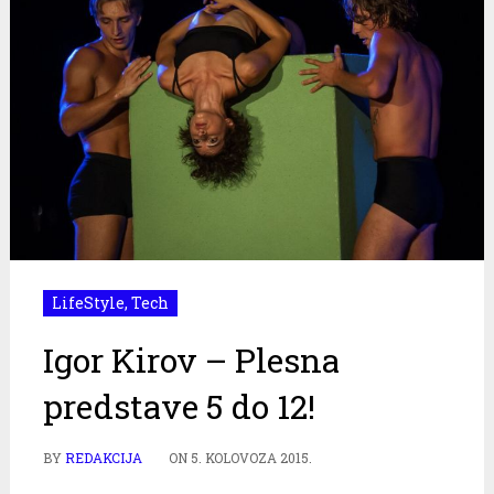
LifeStyle
,
Tech
Igor Kirov – Plesna
predstave 5 do 12!
BY
REDAKCIJA
ON
5. KOLOVOZA 2015.