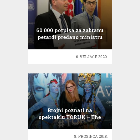
60 000 potpisa za zabranu
petardi predano ministru
Božinoviću
6. VELJAČE 2020.
Brojni poznati na
spektaklu TORUK – The
First Flight čudesnog
Cirque du Soleil
8. PROSINCA 2018.