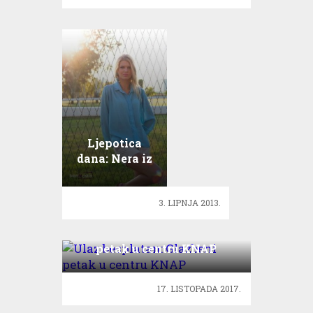
Ljepotica
dana: Nera iz
Varaždina
dosanjala je
3. LIPNJA 2013.
svoj san
Ulaz besplatan: Glazbeni
petak u centru KNAP
17. LISTOPADA 2017.