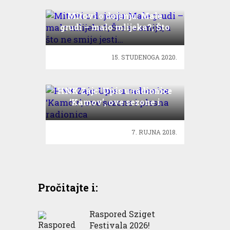
Mitovi o dojenju: Male
grudi – malo mlijeka?; Što
se smije, a što ne smije
jesti…
15. STUDENOGA 2020.
HNK Zajc: Upis u radionice
‘Kamov’, ove sezone i
plesna radionica
7. RUJNA 2018.
Pročitajte i:
Raspored Sziget
Festivala 2026!