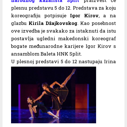
narodnog kazališta Split
praizvest će
plesnu predstavu 5 do 12. Predstava za koju
koreografiju potpisuje
Igor Kirov
, a na
glazbu
Kirila Džajkovskog
. Kao posebnost
ove izvedba je svakako za istaknuti da istu
postavlja ugledni makedonski koreograf
bogate međunarodne karijere Igor Kirov s
ansamblom Baleta HNK Split.
U plesnoj predstavi 5 do 12 nastupaju Irina