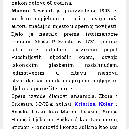
nakon gotovo 60 godina.
Manon Lescaut
je praizvedena 1893. s
velikim uspjehom u Torinu, osiguravši
autoru značajno mjesto u opernoj povijesti.
Djelo je nastalo prema istoimenome
romanu Abbéa Prévosta iz 1731. godine.
Iako nije skladana savršeno poput
Puccinijevih sljedećih opera, osvaja
iskonskim glazbenim nadahnućem,
jedinstvenim u čitavu njegovu
stvaralaštvu pa i danas pripada najljepšim
djelima operne literature.
Operu izvode članovi ansambla, Zbora i
Orkestra HNK-a; solisti
Kristina Kolar
i
Rebeka Lokar kao Manon Lescaut, Siniša
Hapač i Ljubomir Puškarić kao Lescautom,
Stjepan Franetović i Renzo Zuliano kao Des