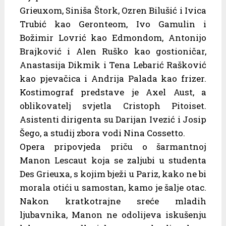
Grieuxom, Siniša Štork, Ozren Bilušić i Ivica
Trubić kao Geronteom, Ivo Gamulin i
Božimir Lovrić kao Edmondom, Antonijo
Brajković i Alen Ruško kao gostioničar,
Anastasija Dikmik i Tena Lebarić Rašković
kao pjevačica i Andrija Palada kao frizer.
Kostimograf predstave je Axel Aust, a
oblikovatelj svjetla Cristoph Pitoiset.
Asistenti dirigenta su Darijan Ivezić i Josip
Šego, a studij zbora vodi Nina Cossetto.
Opera pripovjeda priču o šarmantnoj
Manon Lescaut koja se zaljubi u studenta
Des Grieuxa, s kojim bježi u Pariz, kako ne bi
morala otići u samostan, kamo je šalje otac.
Nakon kratkotrajne sreće mladih
ljubavnika, Manon ne odolijeva iskušenju