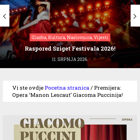
Glazba, Kultura, Naslovnica, Vijesti
Raspored Sziget Festivala 2026!
11. SRPNJA 2026.
Vi ste ovdje
Pocetna stranica
/
Premijera:
Opera ‘Manon Lescaut’ Giacoma Puccinija!