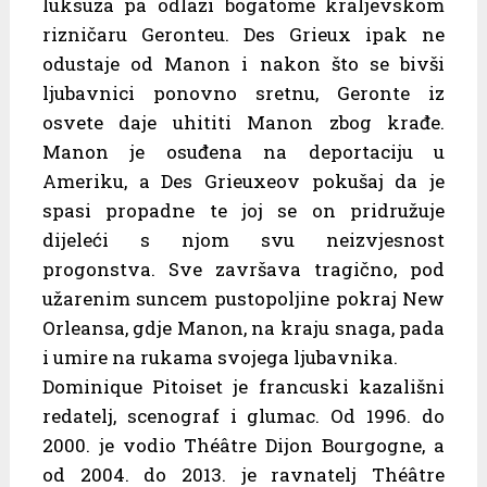
luksuza pa odlazi bogatome kraljevskom
rizničaru Geronteu. Des Grieux ipak ne
odustaje od Manon i nakon što se bivši
ljubavnici ponovno sretnu, Geronte iz
osvete daje uhititi Manon zbog krađe.
Manon je osuđena na deportaciju u
Ameriku, a Des Grieuxeov pokušaj da je
spasi propadne te joj se on pridružuje
dijeleći s njom svu neizvjesnost
progonstva. Sve završava tragično, pod
užarenim suncem pustopoljine pokraj New
Orleansa, gdje Manon, na kraju snaga, pada
i umire na rukama svojega ljubavnika.
Dominique Pitoiset je francuski kazališni
redatelj, scenograf i glumac. Od 1996. do
2000. je vodio Théâtre Dijon Bourgogne, a
od 2004. do 2013. je ravnatelj Théâtre