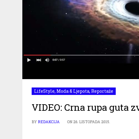
LifeStyle
,
Moda & Ljepota
,
Reportaže
VIDEO: Crna rupa guta zv
BY
REDAKCIJA
ON
26. LISTOPADA 2015.