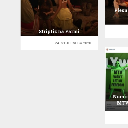
Plesn
Striptiz na Farmi
24. STUDENOGA 2020.
Nomin
MTV
music
2