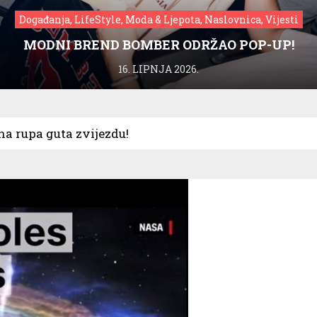
Događanja, LifeStyle, Moda & Ljepota, Naslovnica, Vijesti
MODNI BREND BOMBER ODRŽAO POP-UP!
16. LIPNJA 2026.
na rupa guta zvijezdu!