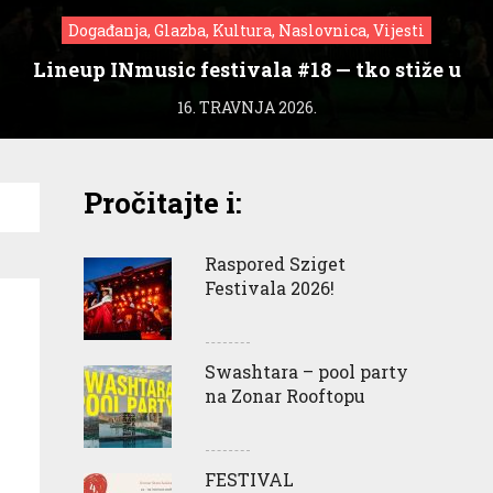
Događanja, Glazba, Kultura, Naslovnica, Vijesti
Lineup INmusic festivala #18 — tko stiže u
Zagreb?
16. TRAVNJA 2026.
Pročitajte i:
Raspored Sziget
Festivala 2026!
Swashtara – pool party
na Zonar Rooftopu
FESTIVAL