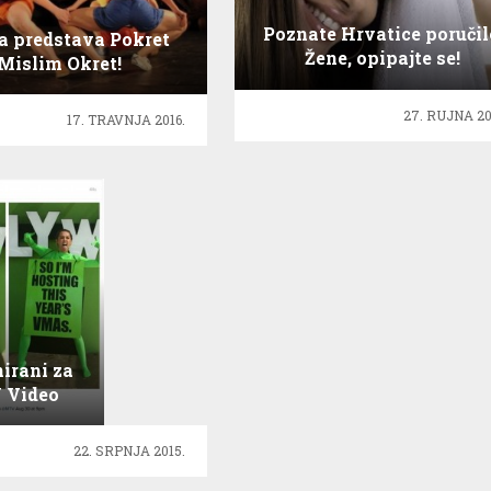
Poznate Hrvatice poručil
a predstava Pokret
Žene, opipajte se!
Mislim Okret!
27. RUJNA 20
17. TRAVNJA 2016.
irani za
 Video
 awards
015!
22. SRPNJA 2015.