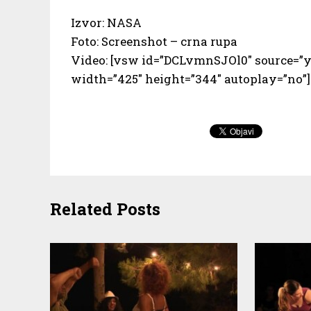
Izvor: NASA
Foto: Screenshot – crna rupa
Video: [vsw id=”DCLvmnSJOl0″ source=”y
width=”425″ height=”344″ autoplay=”no”]
Related Posts