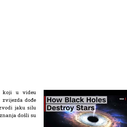
e koji u videu
 zvijezda dođe
zvodi jaku silu
znanja došli su