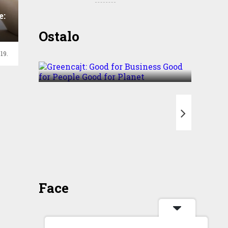
e:
Greencajt: Good for
Ostalo
Business Good for People
19.
Good for Planet
T
Face