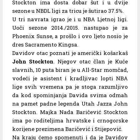
Stockton ima dosta dobar šut i u dvije
sezone u NBDL ligi za tricu je šutirao 37.5%.
U tri navrata igrao je i u NBA Ljetnoj ligi.
Uoči sezone 2014./2015. nastupao je za
Phoenix Sunse, a prošlo i ovo ljeto nosio je
dres Sacramento Kingsa.
Davidov otac poznati je američki košarkaš
John Stockton
. Njegov otac član je Kuće
slavnih, 10 puta biran je u All-Star momčad,
vodeći je asistent i kradljivac lopti NBA
lige svih vremena pa je stoga razumljivo
da kod spominjanja Davida svima odmah
na pamet padne legenda Utah Jazza John
Stockton. Majka Nada Baričević Stockton
ima po roditeljima hrvatske i crnogorske
korijene prezimena Baričević i Stijepović.
Na kraju ćemo spomenuti i da je Davidov