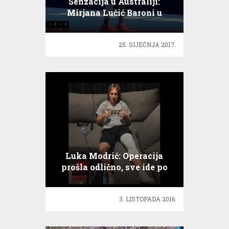
Senzacija u Australiji:
Mirjana Lučić Baroni u
polufinalu
25. SIJEČNJA 2017.
Luka Modrić: Operacija
prošla odlično, sve ide po
planu!
3. LISTOPADA 2016.