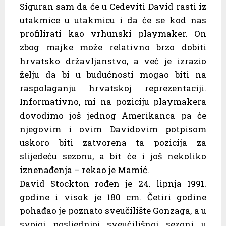
Siguran sam da će u Cedeviti David rasti iz
utakmice u utakmicu i da će se kod nas
profilirati kao vrhunski playmaker. On
zbog majke može relativno brzo dobiti
hrvatsko državljanstvo, a već je izrazio
želju da bi u budućnosti mogao biti na
raspolaganju hrvatskoj reprezentaciji.
Informativno, mi na poziciju playmakera
dovodimo još jednog Amerikanca pa će
njegovim i ovim Davidovim potpisom
uskoro biti zatvorena ta pozicija za
slijedeću sezonu, a bit će i još nekoliko
iznenađenja – rekao je Mamić.
David Stockton rođen je 24. lipnja 1991.
godine i visok je 180 cm. Četiri godine
pohađao je poznato sveučilište Gonzaga, a u
svojoj posljednjoj sveučilišnoj sezoni u