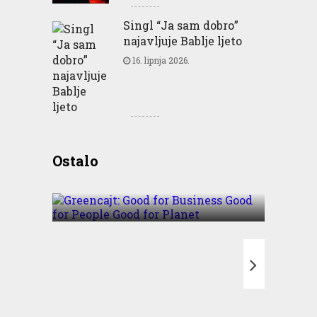
Singl “Ja sam dobro”
najavljuje Bablje ljeto
16. lipnja 2026.
Greencajt: Good for
Ostalo
Business Good for People
Good for Planet
T