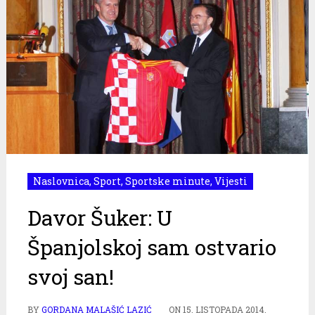
Naslovnica
,
Sport
,
Sportske minute
,
Vijesti
Davor Šuker: U
Španjolskoj sam ostvario
svoj san!
BY
GORDANA MALAŠIĆ LAZIĆ
ON
15. LISTOPADA 2014.