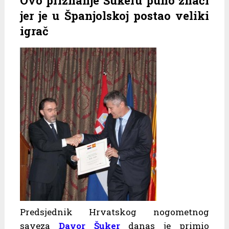
Ovo priznanje Šukeru puno znači
jer je u Španjolskoj postao veliki
igrač
Predsjednik Hrvatskog nogometnog
saveza
Davor Šuker
danas je primio