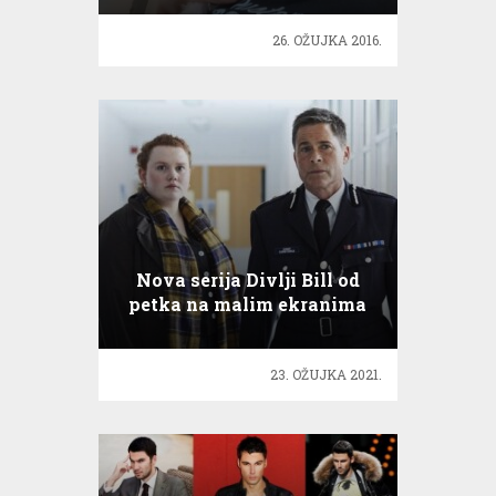
26. OŽUJKA 2016.
Nova serija Divlji Bill od
petka na malim ekranima
23. OŽUJKA 2021.