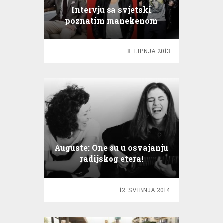
Intervju sa svjetski
poznatim manekenom
Deanom Pelićem
8. LIPNJA 2013.
Auguste: One su u osvajanju
radijskog etera!
12. SVIBNJA 2014.