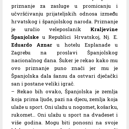
priznanje za zasluge u promicanju i
učvršćivanju prijateljskih odnosa između
hrvatskog i španjolskog naroda. Priznanje
je uručio veleposlanik
Kraljevine
Španjolske
u Republici Hrvatskoj, Nj. E.
Eduardo Aznar
u hotelu Esplanade u
Zagrebu na proslavi Španjolskog
nacionalnog dana. Šuker je rekao kako mu
ovo priznanje puno znači jer mu je
Španjolska dala šansu da ostvari dječački
san i postane veliki igrač.
– Rekao bih ovako, Španjolska je zemlja
koja prima ljude, pazi na djecu, zemlja koja
ulaže u sport. Oni ulažu u nogomet, košarku,
rukomet… Oni ulažu u sport na dvadeset i
više godina. Mogu biti ponosni na svoje