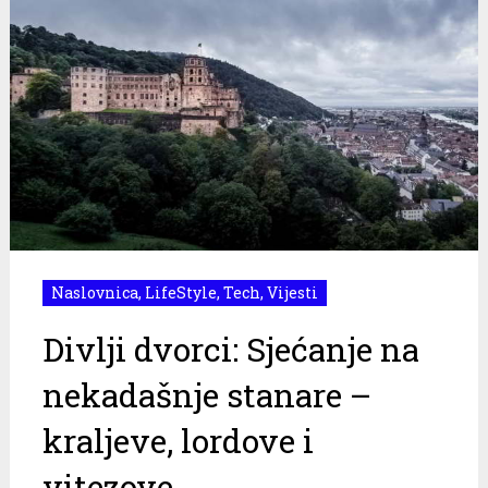
Naslovnica
,
LifeStyle
,
Tech
,
Vijesti
Divlji dvorci: Sjećanje na
nekadašnje stanare –
kraljeve, lordove i
vitezove