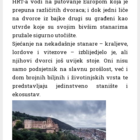
HRT-a vodi na putovanje Europom koja je
prepuna različitih dvoraca; i dok jedni liče
na dvorce iz bajke drugi su građeni kao
utvrde koje su svojim bivšim stanarima
pružale sigurno utočište.
Sjećanje na nekadašnje stanare – kraljeve,
lordove i vitezove – izblijedjelo je, ali
njihovi dvorci još uvijek stoje. Oni nisu
samo podsjetnik na slavnu prošlost, već i
dom brojnih biljnih i životinjskih vrsta te
predstavljaju jedinstveno stanište i
ekosustav.