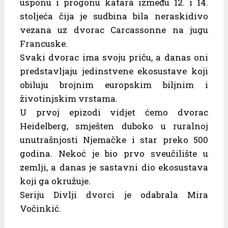
usponu i progonu katara između 12. i 14.
stoljeća čija je sudbina bila neraskidivo
vezana uz dvorac Carcassonne na jugu
Francuske.
Svaki dvorac ima svoju priču, a danas oni
predstavljaju jedinstvene ekosustave koji
obiluju brojnim europskim biljnim i
životinjskim vrstama.
U prvoj epizodi vidjet ćemo dvorac
Heidelberg, smješten duboko u ruralnoj
unutrašnjosti Njemačke i star preko 500
godina. Nekoć je bio prvo sveučilište u
zemlji, a danas je sastavni dio ekosustava
koji ga okružuje.
Seriju Divlji dvorci je odabrala Mira
Vočinkić.