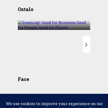
Greencajt: Good for
Ostalo
Business Good for People
Good for Planet
T
Face