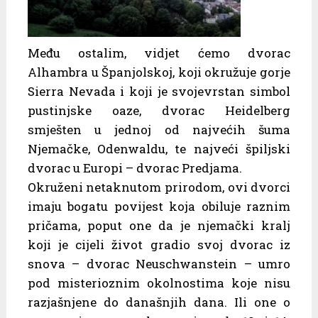
Među ostalim, vidjet ćemo dvorac
Alhambra u Španjolskoj, koji okružuje gorje
Sierra Nevada i koji je svojevrstan simbol
pustinjske oaze, dvorac Heidelberg
smješten u jednoj od najvećih šuma
Njemačke, Odenwaldu, te najveći špiljski
dvorac u Europi – dvorac Predjama.
Okruženi netaknutom prirodom, ovi dvorci
imaju bogatu povijest koja obiluje raznim
pričama, poput one da je njemački kralj
koji je cijeli život gradio svoj dvorac iz
snova – dvorac Neuschwanstein – umro
pod misterioznim okolnostima koje nisu
razjašnjene do današnjih dana. Ili one o