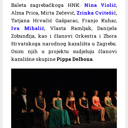
Baleta zagrebačkoga HNK:
Nina Violić
,
Alma Prica, Mirta Zečević,
Zrinka Cviteši
ć,
Tatjana Hrvačić Gašparac, Franjo Kuhar,
Iva Mihalić
, Vlasta Ramljak, Danijela
Zobunđija, kao i članovi Orkestra i Zbora
Hrvatskoga narodnog kazališta u Zagrebu.
Osim njih u projektu sudjeluju članovi
kazališne skupine
Pippa Delbona
.