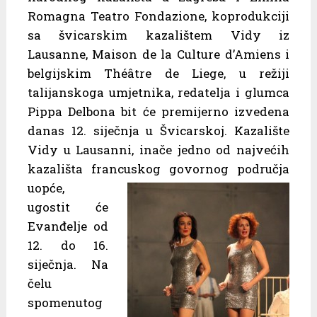
Romagna Teatro Fondazione, koprodukciji
sa švicarskim kazalištem Vidy iz
Lausanne, Maison de la Culture d’Amiens i
belgijskim Théâtre de Liege, u režiji
talijanskoga umjetnika, redatelja i glumca
Pippa Delbona bit će premijerno izvedena
danas 12. siječnja u Švicarskoj. Kazalište
Vidy u Lausanni, inače jedno od najvećih
kazališta francuskog
govornog područja
uopće,
ugostit će
Evanđelje od
12. do 16.
siječnja. Na
čelu
spomenutog