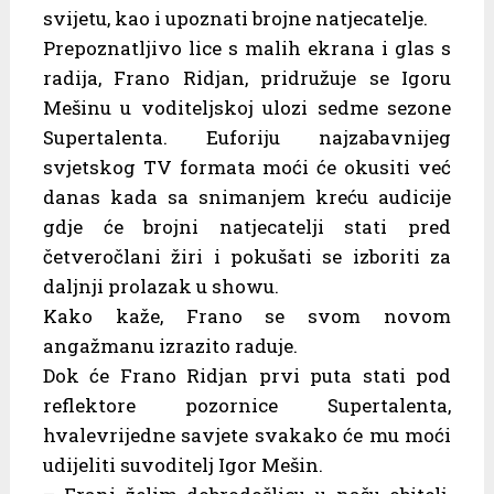
svijetu, kao i upoznati brojne natjecatelje.
Prepoznatljivo lice s malih ekrana i glas s
radija, Frano Ridjan, pridružuje se Igoru
Mešinu u voditeljskoj ulozi sedme sezone
Supertalenta. Euforiju najzabavnijeg
svjetskog TV formata moći će okusiti već
danas kada sa snimanjem kreću audicije
gdje će brojni natjecatelji stati pred
četveročlani žiri i pokušati se izboriti za
daljnji prolazak u showu.
Kako kaže, Frano se svom novom
angažmanu izrazito raduje.
Dok će Frano Ridjan prvi puta stati pod
reflektore pozornice Supertalenta,
hvalevrijedne savjete svakako će mu moći
udijeliti suvoditelj Igor Mešin.