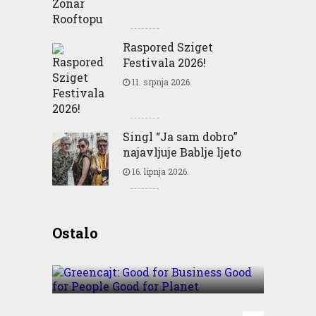
Raspored Sziget
Festivala 2026!
11. srpnja 2026.
Singl “Ja sam dobro”
najavljuje Bablje ljeto
16. lipnja 2026.
Greencajt: Good for
Ostalo
Business Good for People
Good for Planet