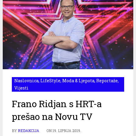
Naslovnica
,
LifeStyle
,
Moda & Ljepota
,
Reportaže
,
Vijesti
Frano Ridjan s HRT-a
prešao na Novu TV
BY
REDAKCIJA
ON
19. LIPNJA 2019.