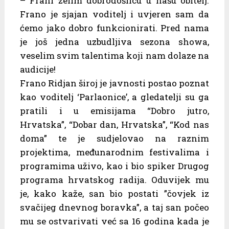
– Frani želim dobrodošlicu u našu obitelj.
Frano je sjajan voditelj i uvjeren sam da
ćemo jako dobro funkcionirati. Pred nama
je još jedna uzbudljiva sezona showa,
veselim svim talentima koji nam dolaze na
audicije!
Frano Ridjan široj je javnosti postao poznat
kao voditelj ‘Parlaonice’, a gledatelji su ga
pratili i u emisijama “Dobro jutro,
Hrvatska”, “Dobar dan, Hrvatska”, “Kod nas
doma” te je sudjelovao na raznim
projektima, međunarodnim festivalima i
programima uživo, kao i bio spiker Drugog
programa hrvatskog radija. Oduvijek mu
je, kako kaže, san bio postati ”čovjek iz
svačijeg dnevnog boravka”, a taj san počeo
mu se ostvarivati već sa 16 godina kada je