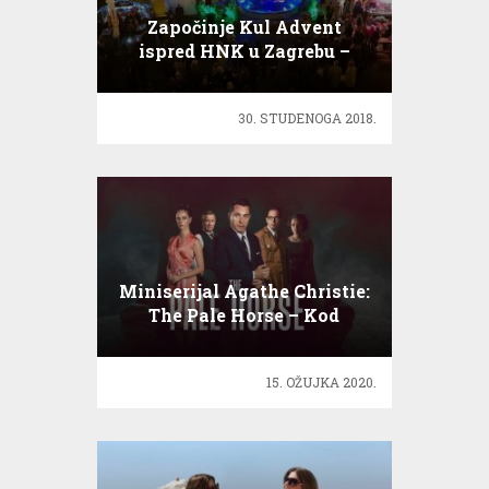
Započinje Kul Advent
ispred HNK u Zagrebu –
Program:
30. STUDENOGA 2018.
Miniserijal Agathe Christie:
The Pale Horse – Kod
bijelog konja
15. OŽUJKA 2020.