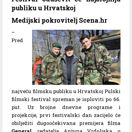
publiku u Hrvatskoj
Medijski pokrovitelj Scena.hr
–
Pred
najveću filmsku publiku u Hrvatskoj Pulski
filmski festival spreman je isploviti po 66.
put. Uz brojne dnevne programe i
projekcije, prvi festivalski dan zacijelo će
obilježiti dugoočekivana premijera filma
General
, redatelja Antuna Vrdoljaka, o