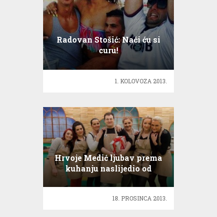
Radovan Stošić: Naći ću si
curu!
1. KOLOVOZA 2013.
Hrvoje Medić ljubav prema
kuhanju naslijedio od
majke!
18. PROSINCA 2013.