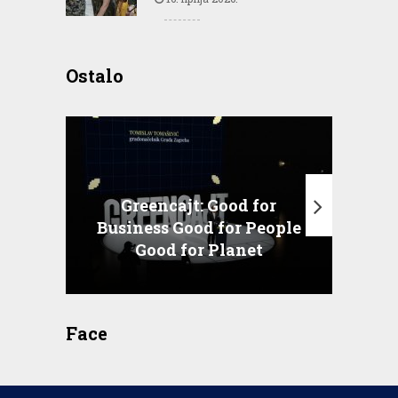
Ostalo
Greencajt: Good for
Business Good for People
T
Good for Planet
Face