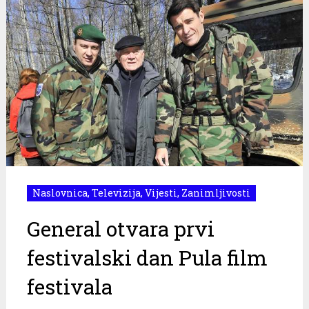
Naslovnica
,
Televizija
,
Vijesti
,
Zanimljivosti
General otvara prvi
festivalski dan Pula film
festivala