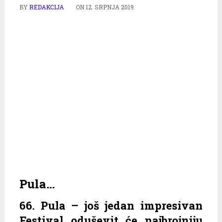
BY
REDAKCIJA
ON
12. SRPNJA 2019.
Pula…
66. Pula – još jedan impresivan
Festival oduševit će najbrojniju