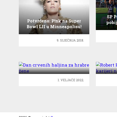
SP P
Potvrđeno: P!nk na Super
pobi
Bowl LII u Minneapolisu!
9. SIJEČNJA 2018.
Dan crvenih haljina za
Robert
hrabre žene
kar
1. VELJAČE 2022.