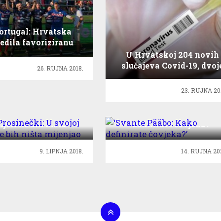
ortugal: Hrvatska
jedila favoriziranu
Njemačku
U Hrvatskoj 204 novih
slučajeva Covid-19, dvoj
26. RUJNA 2018.
preminulih
23. RUJNA 20
 Prosinečki: U svojoj
‘Svante Pääbo: Kako
ijeri ne bih ništa
definirate čovjeka?’
mijenjao
9. LIPNJA 2018.
14. RUJNA 20