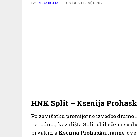
BY
REDAKCIJA
ON
14. VELJAČE 2021.
HNK Split – Ksenija Prohask
Po završetku premijerne izvedbe drame …
narodnog kazališta Split obilježena su d
prvakinja
Ksenija Prohaska
, naime, ov