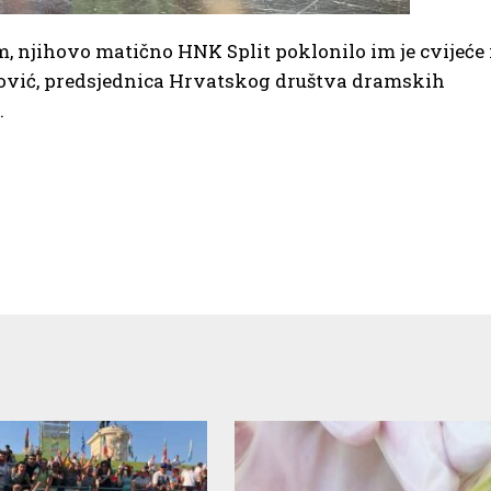
m, njihovo matično HNK Split poklonilo im je cvijeće 
nović, predsjednica Hrvatskog društva dramskih
.