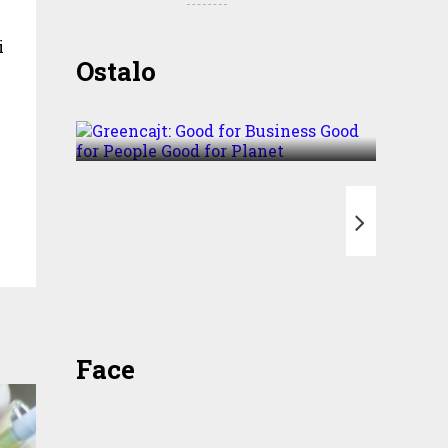
i
Greencajt: Good for
Ostalo
Business Good for People
Good for Planet
T
Face