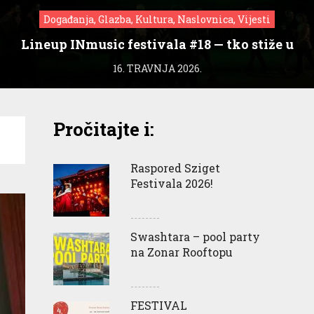
Događanja, Glazba, Kultura, Naslovnica, Vijesti
Lineup INmusic festivala #18 — tko stiže u
Zagreb?
16. TRAVNJA 2026.
Pročitajte i:
Raspored Sziget
Festivala 2026!
Swashtara – pool party
na Zonar Rooftopu
FESTIVAL