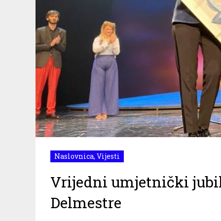
Naslovnica
,
Vijesti
Vrijedni umjetnički jubi
Delmestre