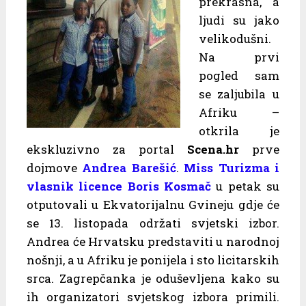
prekrasna, a
ljudi su jako
velikodušni.
Na prvi
pogled sam
se zaljubila u
Afriku –
otkrila je
ekskluzivno za portal
Scena.hr
prve
dojmove
Andrea Barešić
.
Miss Turizma i
vlasnik licence Boris Kosmač
u petak su
otputovali u Ekvatorijalnu Gvineju gdje će
se 13. listopada održati svjetski izbor.
Andrea će Hrvatsku predstaviti u narodnoj
nošnji, a u Afriku je ponijela i sto licitarskih
srca. Zagrepčanka je oduševljena kako su
ih organizatori svjetskog izbora primili.