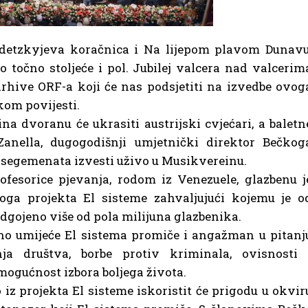
adetzkyjeva koračnica i Na lijepom plavom Dunavu
o točno stoljeće i pol. Jubilej valcera nad valcerim
 arhive ORF-a koji će nas podsjetiti na izvedbe ovog
kom povijesti.
na dvoranu će ukrasiti austrijski cvjećari, a baletn
Zanella, dugogodišnji umjetnički direktor Bečkog
o segemenata izvesti uživo u Musikvereinu.
fesorice pjevanja, rodom iz Venezuele, glazbenu j
oga projekta El sisteme zahvaljujući kojemu je o
gojeno više od pola milijuna glazbenika.
no umijeće El sistema promiče i angažman u pitanj
ja društva, borbe protiv kriminala, ovisnosti 
ogućnost izbora boljega života.
 iz projekta El sisteme iskoristit će prigodu u okvir