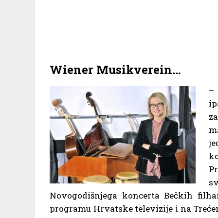
Wiener Musikverein…
– 
ip
za
ma
je
ko
Pr
s
Novogodišnjega koncerta Bečkih filhar
programu Hrvatske televizije i na Treće