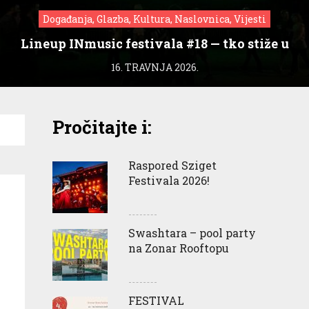
Događanja, Glazba, Kultura, Naslovnica, Vijesti
Lineup INmusic festivala #18 — tko stiže u
Zagreb?
16. TRAVNJA 2026.
Pročitajte i:
Raspored Sziget
Festivala 2026!
Swashtara – pool party
na Zonar Rooftopu
FESTIVAL