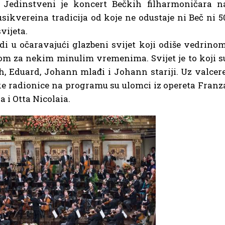
 Jedinstveni je koncert Bečkih filharmoničara n
sikvereina tradicija od koje ne odustaje ni Beč ni 5
vijeta.
i u očaravajući glazbeni svijet koji odiše vedrinom
m za nekim minulim vremenima. Svijet je to koji s
ph, Eduard, Johann mlađi i Johann stariji. Uz valcere
ske radionice na programu su ulomci iz opereta Franz
 i Otta Nicolaia.