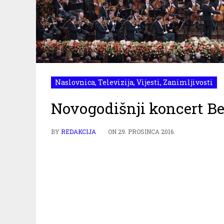
Naslovnica
,
Televizija
,
Vijesti
,
Zanimljivosti
Novogodišnji koncert Be
BY
REDAKCIJA
ON
29. PROSINCA 2016.