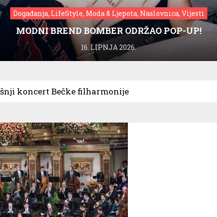
Događanja, LifeStyle, Moda & Ljepota, Naslovnica, Vijesti
MODNI BREND BOMBER ODRŽAO POP-UP!
16. LIPNJA 2026.
nji koncert Bečke filharmonije