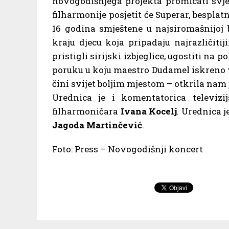
novogodišnjega projekta promicati svje
filharmonije posjetit će Superar, besplat
16 godina smještene u najsiromašnijoj 
kraju djecu koja pripadaju najrazliči
pristigli sirijski izbjeglice, ugostiti n
poruku u koju maestro Dudamel iskreno vj
čini svijet boljim mjestom – otkrila nam 
Urednica je i komentatorica televiz
filharmoničara
Ivana Kocelj
. Urednica 
Jagoda Martinčević
.
Foto: Press – Novogodišnji koncert