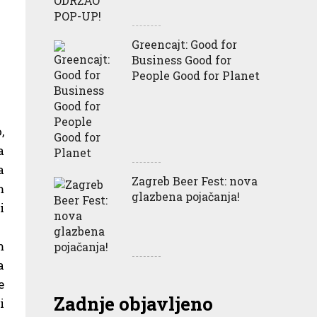
Greencajt: Good for
Business Good for
People Good for Planet
,
a
a
Zagreb Beer Fest: nova
m
glazbena pojačanja!
i
m
a
e
Zadnje objavljeno
i