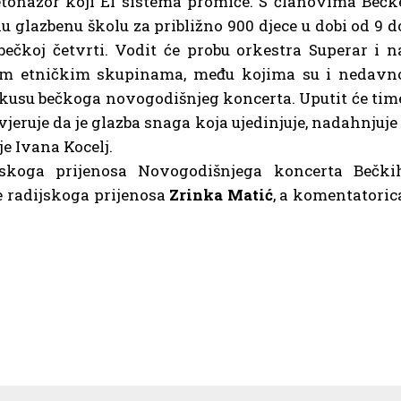
tonazor koji El sistema promiče. S članovima Bečk
nu glazbenu školu za približno 900 djece u dobi od 9 d
bečkoj četvrti. Vodit će probu orkestra Superar i n
tijim etničkim skupinama, među kojima su i nedavn
a pokusu bečkoga novogodišnjeg koncerta. Uputit će tim
eruje da je glazba snaga koja ujedinjuje, nadahnjuje 
je Ivana Kocelj.
ijskoga prijenosa Novogodišnjega koncerta Bečki
je radijskoga prijenosa
Zrinka Matić
, a komentatoric