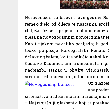
Nezaobilazni su bisevi i ove godine R
remek-djelo od čijega je nastanka prošl
obilježit će se u prijenosu ulomcima iz
plesa na novogodišnjim koncertima tije
Kao i tijekom nekoliko posljednjih godi
točke potpisuje koreografski Renato 
državnog baleta, koji je odlučio nekolik
Gustavo Dudamel, sin trombonista i pro
naobrazbu stekao u okviru vizionarsk
sredine sedamdesetih godina do danas od
Uz glazbe
unapređen
siromaštva nudeći mladim naraštajima m
– Najuspješniji glazbenik koji je potekao