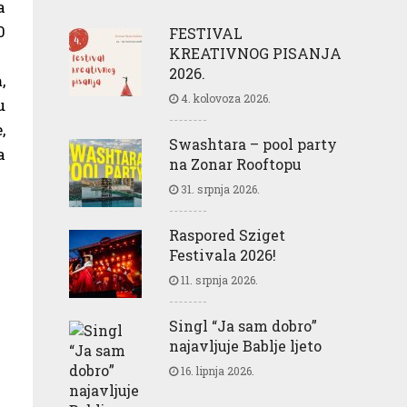
a
0
FESTIVAL
KREATIVNOG PISANJA
2026.
,
4. kolovoza 2026.
u
,
Swashtara – pool party
a
na Zonar Rooftopu
31. srpnja 2026.
Raspored Sziget
Festivala 2026!
11. srpnja 2026.
Singl “Ja sam dobro”
najavljuje Bablje ljeto
16. lipnja 2026.