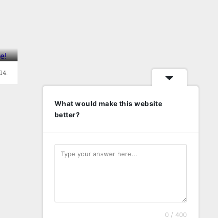
e
14.
What would make this website
better?
0 / 400