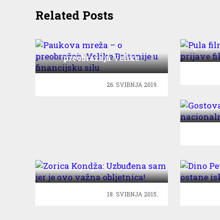
Related Posts
Pula fi
prijav
Paukova mreža – o
preobražaju Velike
Britanije u financijsku silu
26. SVIBNJA 2019.
Gost
nacion
Zorica Kondža: Uzbuđena
Dino 
sam jer je ovo važna
osta
obljetnica!
18. SVIBNJA 2015.