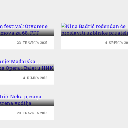
lm festival: Otvorene
Nina Badrić rođendan ć
e filmova za 68. PFF
proslaviti uz bliske
prijatelje!
23. TRAVNJA 2021.
4. SRPNJA 20
ovanje: Mađarska
alna Opera i Balet u
HNK
4. RUJNA 2018.
Petrić: Neka pjesma
ne iskrena vodilja!
20. TRAVNJA 2015.