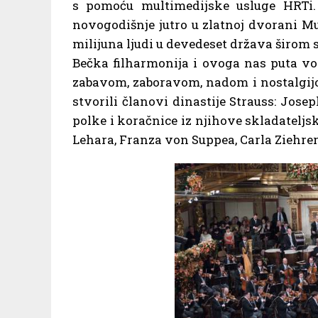
s pomoću multimedijske usluge HRTi.
novogodišnje jutro u zlatnoj dvorani Mu
milijuna ljudi u devedeset država širom s
Bečka filharmonija i ovoga nas puta vod
zabavom, zaboravom, nadom i nostalgijo
stvorili članovi dinastije Strauss: Jose
polke i koračnice iz njihove skladatelj
Lehara, Franza von Suppea, Carla Ziehrera