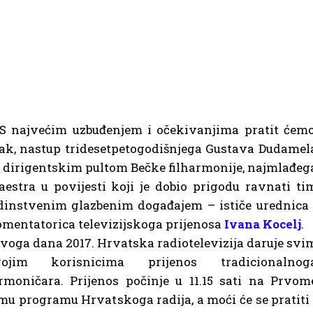
S najvećim uzbuđenjem i očekivanjima pratit ćemo
ak, nastup tridesetpetogodišnjega Gustava Dudamel
 dirigentskim pultom Bečke filharmonije, najmlađeg
estra u povijesti koji je dobio prigodu ravnati ti
dinstvenim glazbenim događajem – ističe urednica 
mentatorica televizijskoga prijenosa
Ivana Kocelj
.
voga dana 2017. Hrvatska radiotelevizija daruje svi
vojim korisnicima prijenos tradicionalnog
moničara. Prijenos počinje u 11.15 sati na Prvom
mu programu Hrvatskoga radija, a moći će se pratiti 