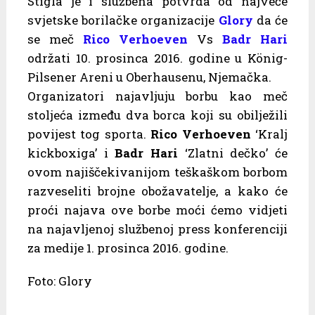
Stigla je i službena potvrda od najveće
svjetske borilačke organizacije
Glory
da će
se meč
Rico Verhoeven
Vs
Badr Hari
održati 10. prosinca 2016. godine u König-
Pilsener Areni u Oberhausenu, Njemačka.
Organizatori najavljuju borbu kao meč
stoljeća između dva borca koji su obilježili
povijest tog sporta.
Rico Verhoeven
‘Kralj
kickboxiga’ i
Badr Hari
‘Zlatni dečko’ će
ovom najiščekivanijom teškaškom borbom
razveseliti brojne obožavatelje, a kako će
proći najava ove borbe moći ćemo vidjeti
na najavljenoj službenoj press konferenciji
za medije 1. prosinca 2016. godine.
Foto: Glory