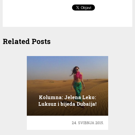
Related Posts
Kolumna: Jelena Leko:
Luksuz i bijeda Dubaija!
24. SVIBNJA 2015.