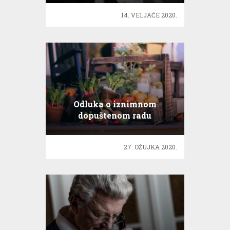
14. VELJAČE 2020.
Odluka o iznimnom
dopuštenom radu
zatvorenih objekata u
sastavu tržnica
27. OŽUJKA 2020.