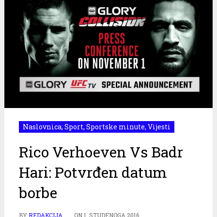
Naslovnica
,
Sport
,
Sportske minute
,
Vijesti
Rico Verhoeven Vs Badr
Hari: Potvrđen datum
borbe
BY
REDAKCIJA
ON
1. STUDENOGA 2016.