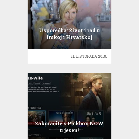
Usporedba: Život i rad u
Irskoj i Hrvatskoj
11. LISTOPADA 2018.
Zakoračite s Pickbox NOW
u jesen!