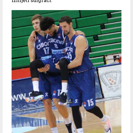
iznijeti suigrači.