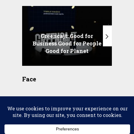
Greencajt: Good for
Business Good for People
T
Good for Planet
Face