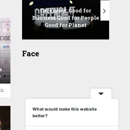
Greencajt: Good for
Business Good for People
T
Good for Planet
Face
a
m
21.
What would make this website
better?