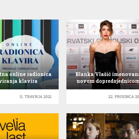
tna online radionica
Blanka Vlašić imenovan
viranja klavira
novom dopredsjednico
HOO-a
11. TRAVNJA 2021.
22. PROSINCA 20