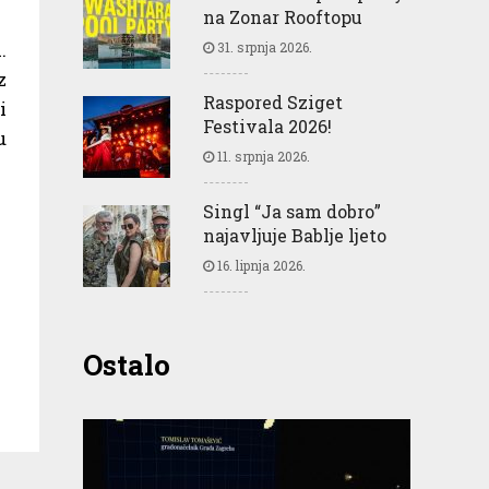
na Zonar Rooftopu
.
31. srpnja 2026.
z
Raspored Sziget
i
Festivala 2026!
u
11. srpnja 2026.
Singl “Ja sam dobro”
najavljuje Bablje ljeto
16. lipnja 2026.
Ostalo