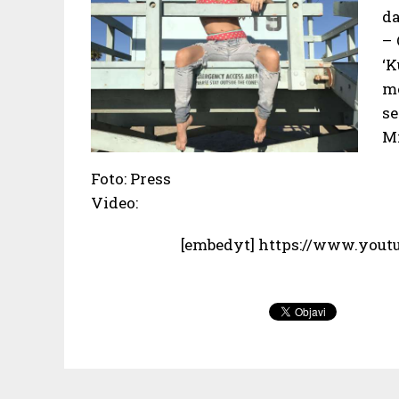
da
– 
‘K
me
se
Mi
Foto: Press
Video:
[embedyt] https://www.you