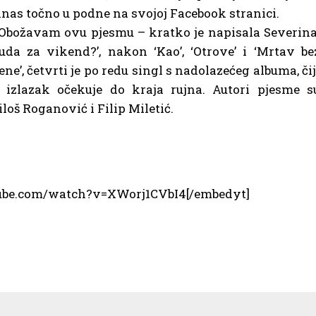
nas točno u podne na svojoj Facebook stranici.
Obožavam ovu pjesmu – kratko je napisala Severina
uda za vikend?’, nakon ‘Kao’, ‘Otrove’ i ‘Mrtav be
ne’, četvrti je po redu singl s nadolazećeg albuma, čij
 izlazak očekuje do kraja rujna. Autori pjesme s
loš Roganović i Filip Miletić.
tube.com/watch?v=XWorj1CVbI4[/embedyt]