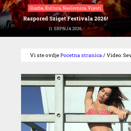
Glazba, Kultura, Naslovnica, Vijesti
Raspored Sziget Festivala 2026!
11. SRPNJA 2026.
Vi ste ovdje
Pocetna stranica
/
Video: Se