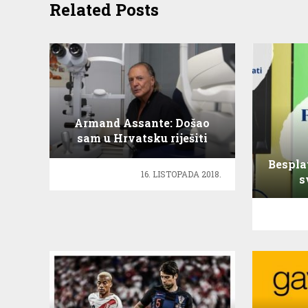
Related Posts
Armand Assante: Došao
sam u Hrvatsku riješiti
probleme s vidom!
Bespla
16. LISTOPADA 2018.
s