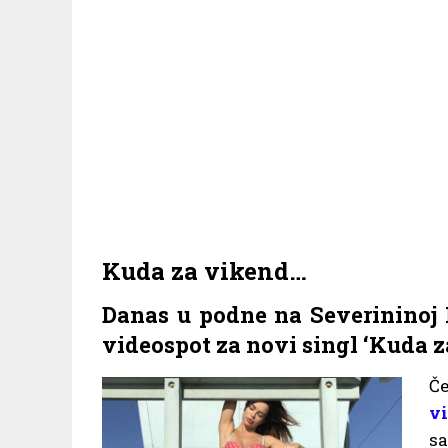
Kuda za vikend…
Danas u podne na Severininoj F
videospot za novi singl ‘Kuda 
Č
v
s