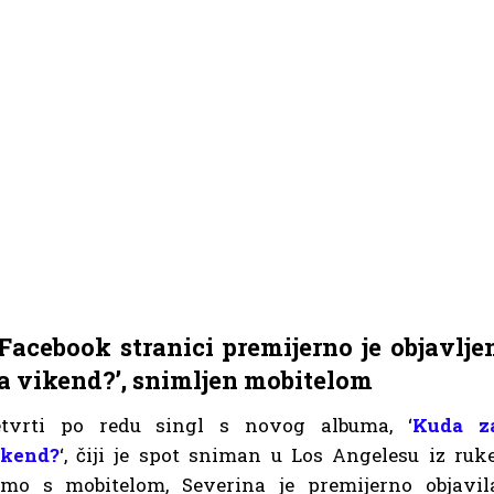
acebook stranici premijerno je objavlje
za vikend?’, snimljen mobitelom
etvrti po redu singl s novog albuma, ‘
Kuda z
ikend?
‘, čiji je spot sniman u Los Angelesu iz ruke
amo s mobitelom, Severina je premijerno objavil