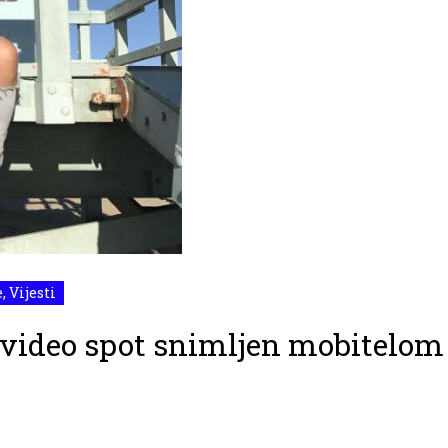
e
,
Vijesti
a video spot snimljen mobitelom