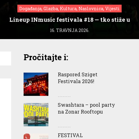
Događanja, Glazba, Kultura, Naslovnica, Vijesti
Lineup INmusic festivala #18 — tko stiže u
Zagreb?
16. TRAVNJA 2026.
Pročitajte i:
Raspored Sziget
Festivala 2026!
Swashtara – pool party
na Zonar Rooftopu
FESTIVAL