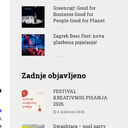
Greencajt: Good for
Business Good for
People Good for Planet
Zagreb Beer Fest: nova
glazbena pojačanja!
Zadnje objavljeno
n
FESTIVAL
KREATIVNOG PISANJA
2026.
a
4. kolovoza 2026.
,
a
Swashtara – pool party