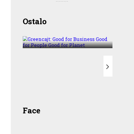
Greencajt: Good for
Ostalo
Business Good for People
Good for Planet
T
Face