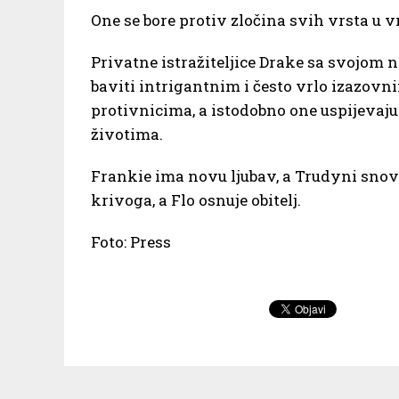
One se bore protiv zločina svih vrsta u 
Privatne istražiteljice Drake sa svojom 
baviti intrigantnim i često vrlo izazov
protivnicima, a istodobno one uspijevaj
životima.
Frankie ima novu ljubav, a Trudyni snovi 
krivoga, a Flo osnuje obitelj.
Foto: Press