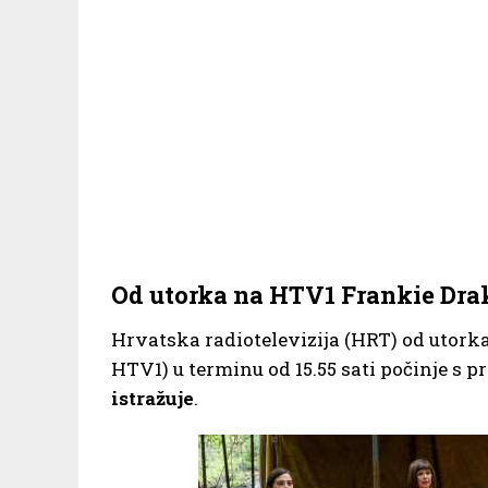
Od utorka na HTV1 Frankie Drak
Hrvatska radiotelevizija (HRT) od utork
HTV1) u terminu od 15.55 sati počinje s 
istražuje
.