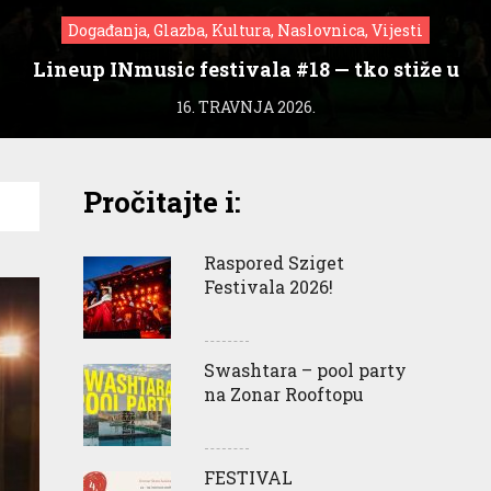
Događanja, Glazba, Kultura, Naslovnica, Vijesti
Lineup INmusic festivala #18 — tko stiže u
Zagreb?
16. TRAVNJA 2026.
Pročitajte i:
Raspored Sziget
Festivala 2026!
Swashtara – pool party
na Zonar Rooftopu
FESTIVAL