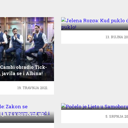
Jelena Rozga: Kud puklo 
puklo!
13. RUJNA 20
 Cambi obradio Tick-
 javila se i Albina!
19. TRAVNJA 2021.
Počelo je Ljeto u
Samoboru
ijarde: Zakon se
ljava s novcem, uz
5. SRPNJA 20
moć i seks