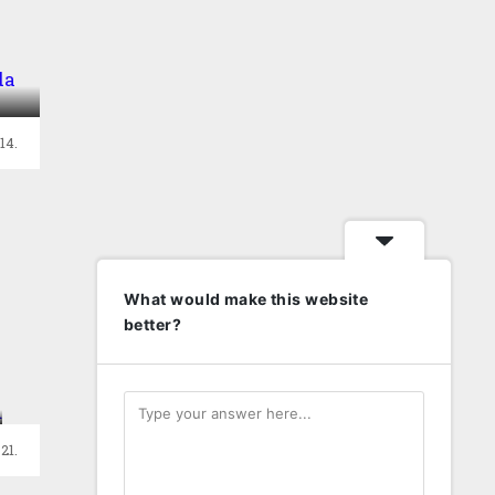
da
14.
What would make this website
better?
21.