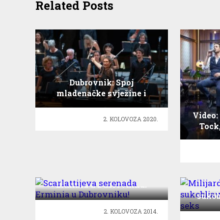
Related Posts
Dubrovnik: Spoj
mladenačke svježine i
glazbene zrelosti oduševio
publiku
Video:
2. KOLOVOZA 2020.
Tock,
Scarlattijeva serenada
Erminia u Dubrovniku!
Mil
sukob
2. KOLOVOZA 2014.