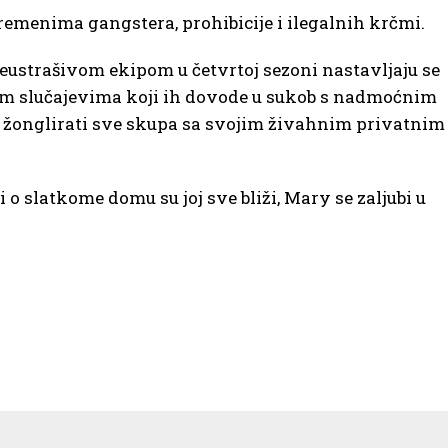
vremenima gangstera, prohibicije i ilegalnih krčmi.
neustrašivom ekipom u četvrtoj sezoni nastavljaju se
nim slučajevima koji ih dovode u sukob s nadmoćnim
u žonglirati sve skupa sa svojim živahnim privatnim
o slatkome domu su joj sve bliži, Mary se zaljubi u