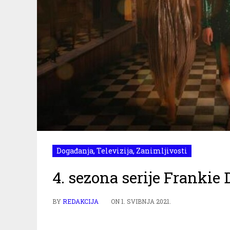
Događanja
,
Televizija
,
Zanimljivosti
4. sezona serije Frankie 
BY
REDAKCIJA
ON
1. SVIBNJA 2021.