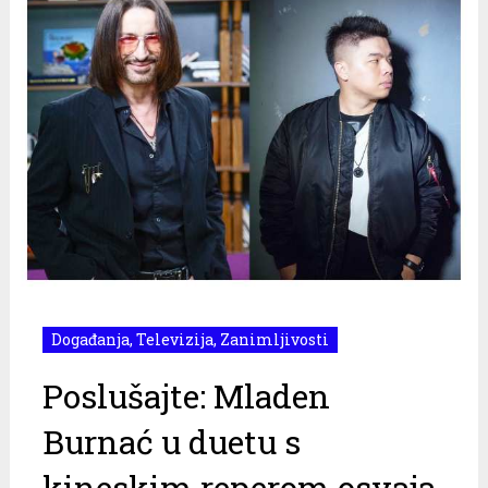
Događanja
,
Televizija
,
Zanimljivosti
Poslušajte: Mladen
Burnać u duetu s
kineskim reperom osvaja