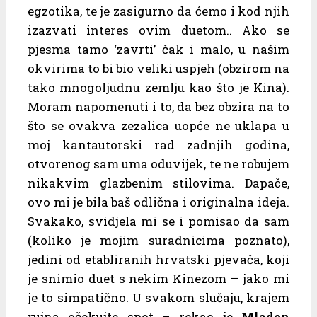
egzotika, te je zasigurno da ćemo i kod njih
izazvati interes ovim duetom.. Ako se
pjesma tamo ‘zavrti’ čak i malo, u našim
okvirima to bi bio veliki uspjeh (obzirom na
tako mnogoljudnu zemlju kao što je Kina).
Moram napomenuti i to, da bez obzira na to
što se ovakva zezalica uopće ne uklapa u
moj kantautorski rad zadnjih godina,
otvorenog sam uma oduvijek, te ne robujem
nikakvim glazbenim stilovima. Dapače,
ovo mi je bila baš odlična i originalna ideja.
Svakako, svidjela mi se i pomisao da sam
(koliko je mojim suradnicima poznato),
jedini od etabliranih hrvatski pjevača, koji
je snimio duet s nekim Kinezom – jako mi
je to simpatično. U svakom slučaju, krajem
rujna očekujte spot – rekao je
Mladen