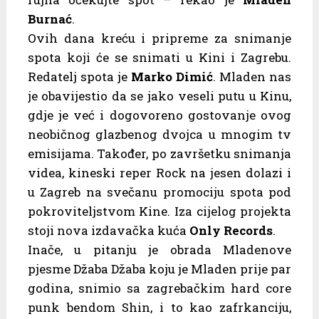
Burnać
.
Ovih dana kreću i pripreme za snimanje
spota koji će se snimati u Kini i Zagrebu.
Redatelj spota je
Marko Dimić
. Mladen nas
je obavijestio da se jako veseli putu u Kinu,
gdje je već i dogovoreno gostovanje ovog
neobičnog glazbenog dvojca u mnogim tv
emisijama. Također, po završetku snimanja
videa, kineski reper Rock na jesen dolazi i
u Zagreb na svečanu promociju spota pod
pokroviteljstvom Kine. Iza cijelog projekta
stoji nova izdavačka kuća
Only Records
.
Inače, u pitanju je obrada Mladenove
pjesme Džaba Džaba koju je Mladen prije par
godina, snimio sa zagrebačkim hard core
punk bendom Shin, i to kao zafrkanciju,