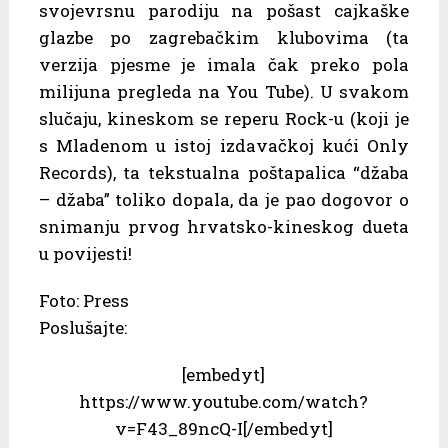
svojevrsnu parodiju na pošast cajkaške
glazbe po zagrebačkim klubovima (ta
verzija pjesme je imala čak preko pola
milijuna pregleda na You Tube). U svakom
slučaju, kineskom se reperu Rock-u (koji je
s Mladenom u istoj izdavačkoj kući Only
Records), ta tekstualna poštapalica “džaba
– džaba” toliko dopala, da je pao dogovor o
snimanju prvog hrvatsko-kineskog dueta
u povijesti!
Foto: Press
Poslušajte:
[embedyt]
https://www.youtube.com/watch?
v=F43_89ncQ-I[/embedyt]