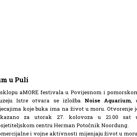
um u Puli
 sklopu aMORE festivala u Povijesnom i pomorsko
uzeju Istre otvara se izložba
Noise Aquarium
, 
jecajima koje buka ima na život u moru. Otvorenje j
akazano za utorak 27. kolovoza u 21.00 sat 
sjetiteljskom centru Herman Potočnik Noordung.
mercijalne i vojne aktivnosti mijenjaju život u moru