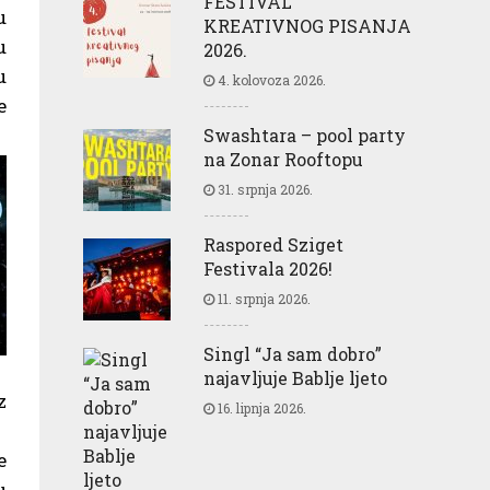
FESTIVAL
u
KREATIVNOG PISANJA
u
2026.
u
4. kolovoza 2026.
e
Swashtara – pool party
na Zonar Rooftopu
31. srpnja 2026.
Raspored Sziget
Festivala 2026!
11. srpnja 2026.
Singl “Ja sam dobro”
najavljuje Bablje ljeto
z
16. lipnja 2026.
e
u