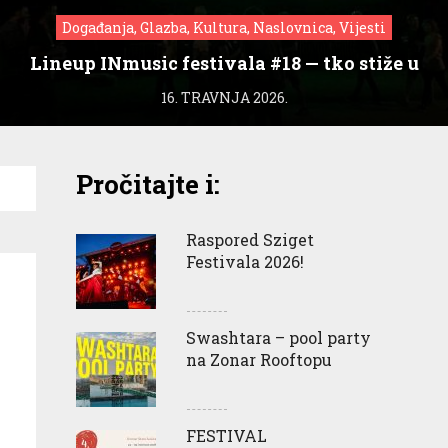
Događanja, Glazba, Kultura, Naslovnica, Vijesti
Lineup INmusic festivala #18 — tko stiže u
Zagreb?
16. TRAVNJA 2026.
Pročitajte i:
Raspored Sziget
Festivala 2026!
Swashtara – pool party
na Zonar Rooftopu
FESTIVAL