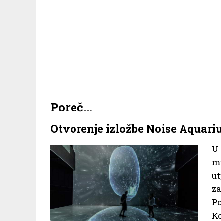
Poreč…
Otvorenje izložbe Noise Aquari
U
m
ut
z
Po
Ko