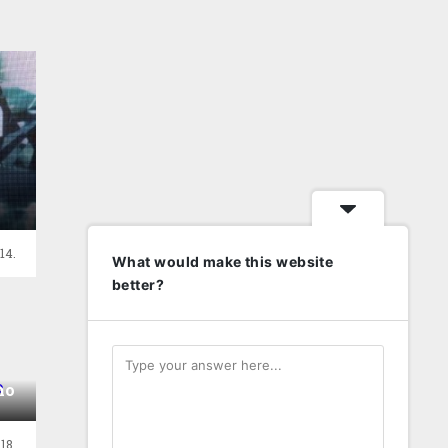
14.
What would make this website
better?
mo
18.