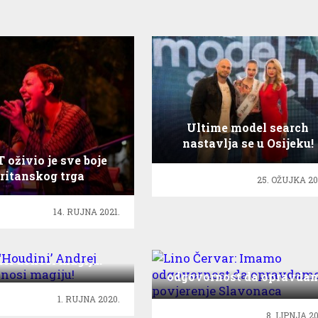
Ultime model search
nastavlja se u Osijeku!
 oživio je sve boje
ritanskog trga
25. OŽUJKA 20
14. RUJNA 2021.
ki ‘Houdini’ Andrej
el donosi magiju!
Lino Červar: Imamo
odgovornost da opravda
povjerenje Slavonaca
1. RUJNA 2020.
8. LIPNJA 20