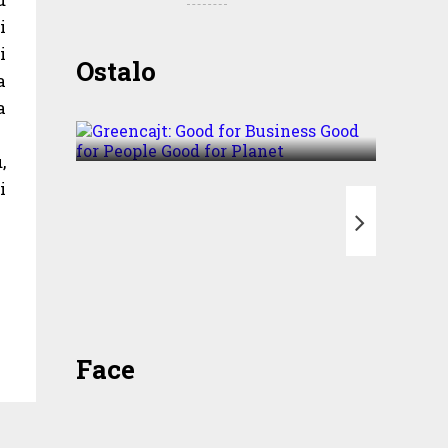
i
i
Greencajt: Good for
Ostalo
a
Business Good for People
a
Good for Planet
,
i
T
Face