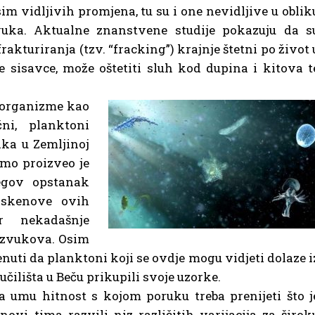
im vidljivih promjena, tu su i one nevidljive u oblik
vuka. Aktualne znanstvene studije pokazuju da s
rakturiranja (tzv. “fracking”) krajnje štetni po život 
sisavce, može oštetiti sluh kod dupina i kitova t
 organizme kao
čni, planktoni
ika u Zemljinoj
mo proizveo je
jegov opstanak
-skenove ovih
or nekadašnje
 zvukova. Osim
nuti da planktoni koji se ovdje mogu vidjeti dolaze i
eučilišta u Beču prikupili svoje uzorke.
na umu hitnost s kojom poruku treba prenijeti što j
ovi tima razvili niz različitih varijacija za širok