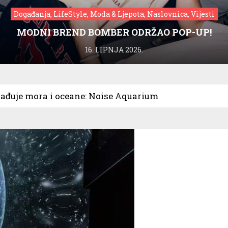
Događanja, LifeStyle, Moda & Ljepota, Naslovnica, Vijesti
MODNI BREND BOMBER ODRŽAO POP-UP!
16. LIPNJA 2026.
gađuje mora i oceane: Noise Aquarium