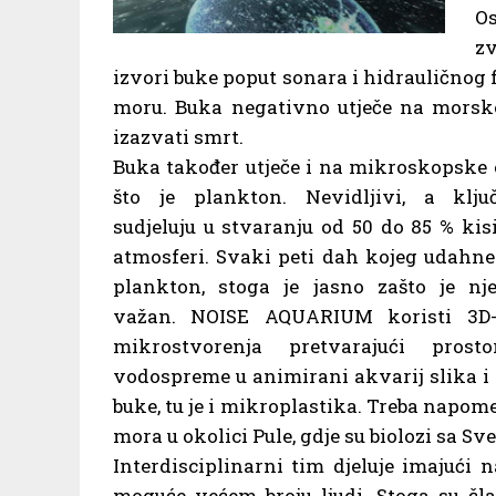
Os
z
izvori buke poput sonara i hidrauličnog f
moru. Buka negativno utječe na morske 
izazvati smrt.
Buka također utječe i na mikroskopske
što je plankton. Nevidljivi, a klju
sudjeluju u stvaranju od 50 do 85 % kis
atmosferi. Svaki peti dah kojeg udahne
plankton, stoga je jasno zašto je n
važan. NOISE AQUARIUM koristi 3D
mikrostvorenja pretvarajući prost
vodospreme u animirani akvarij slika i
buke, tu je i mikroplastika. Treba napome
mora u okolici Pule, gdje su biolozi sa Sv
Interdisciplinarni tim djeluje imajući 
moguće većem broju ljudi. Stoga su član