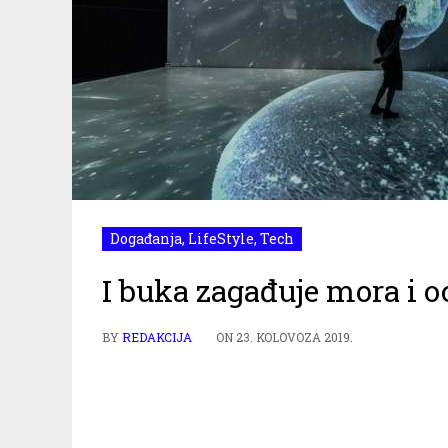
Događanja
,
LifeStyle
,
Tech
I buka zagađuje mora i 
BY
REDAKCIJA
ON
23. KOLOVOZA 2019.