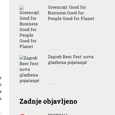
Greencajt: Good for
Business Good for
People Good for Planet
Zagreb Beer Fest: nova
glazbena pojačanja!
m
o
e
u
Zadnje objavljeno
.