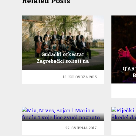
Related Posts
Gudački orkestar
Zagrebački solisti na
Splitskom ljetu!
Q’ART
B
13. KOLOVOZA 2015.
Mia, Nives, Bojan i Mario u
Riječ
finalu Tvoje lice zvuči
Šked
poznato
22. SVIBNJA 2017.