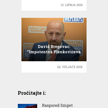
13. LIPNJA 2016.
David Bregovac:
“Impotentna Plenkovićeva
Vlada mora odstupiti”
22. VELJAČE 2018.
Pročitajte i:
Raspored Sziget