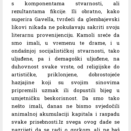
s komponentama stvarnosti, ali
rezultantama fikcije. Ili obratno, kako
sugerira Gavella, tvrdeći da glembajevski
likovi nikada ne pokušavaju sakriti svoju
literarnu provenijenciju. Kamoli sreće da
smo imali, u vremenu te drame, i u
ondašnjoj socijalističkoj stvarnosti, tako
uljuđene, pa i demagoški uljuđene, na
duhovnost svake vrste, od religijske do
artističke, priklonjene, dobrostojeće
hazjajine koji su svojim sinovima
pripremili uzmak ili dopustili bijeg u
umjetničku beskorisnost. Da smo tako
nešto imali, danas ne bismo svjedočili
animalnoj akumulaciji kapitala i raspadu
svake prisebnosti.Iz svega ovog dade se
nazrijeti da se radi o gorkom, ali ne baš