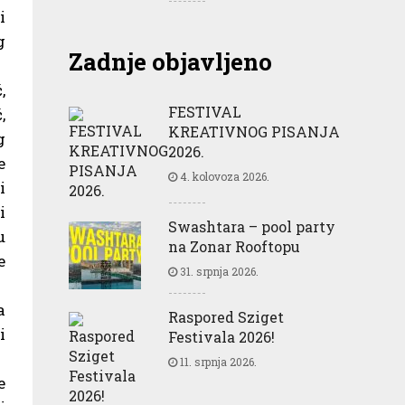
i
g
Zadnje objavljeno
,
FESTIVAL
,
KREATIVNOG PISANJA
g
2026.
e
4. kolovoza 2026.
i
i
Swashtara – pool party
u
na Zonar Rooftopu
e
31. srpnja 2026.
a
Raspored Sziget
i
Festivala 2026!
11. srpnja 2026.
e