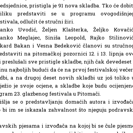
edsjednice, pristigla je 91 nova skladba. Tko će dobit
riliku predstaviti se u programu ovogodišnje
stivala, odlučit će stručni žiri.
ranko Uvodić, Željen Klašterka, Željko Kovačić
anko Meglajec, Siniša Leopold, Rajko Stilinović
kard Bakan i Vesna Bedeković članovi su stručno
redstaviti na pitomačkoj pozornici 12. i 13. lipnja ov
i preslušali sve pristigle skladbe, njih čak devedeset 
ćinu najboljih budući da će na prvoj festivalskoj večer
dbi, a na drugoj deset novih skladbi uz još toliko 
ježio je svoje ocjene, a skladbe koje budu ocijenjen
gram 23. glazbenog festivala u Pitomači.
išlja se o predstavljanju domaćih autora i izvođač
 bi im se iskazala zahvalnost što njeguju podravsk
avskih pjesama i izvođača na kojoj bi se čule pjesm