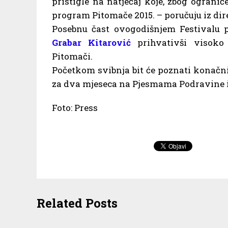
pristigle na natječaj koje, zbog ogranič
program Pitomače 2015. – poručuju iz dire
Posebnu čast ovogodišnjem Festivalu p
Grabar Kitarović
prihvativši visoko 
Pitomači.
Početkom svibnja bit će poznati konačni
za dva mjeseca na Pjesmama Podravine i
Foto: Press
Related Posts
GK Žar ptica sezonu
Otvore