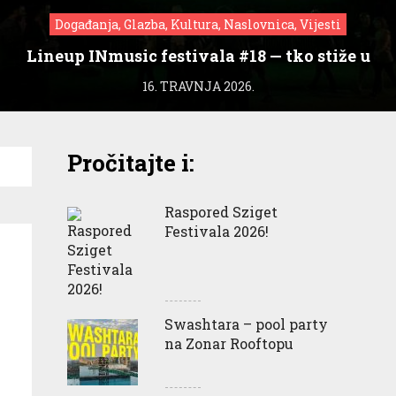
Događanja, Glazba, Kultura, Naslovnica, Vijesti
Lineup INmusic festivala #18 — tko stiže u
Zagreb?
16. TRAVNJA 2026.
Pročitajte i:
Raspored Sziget
Festivala 2026!
Swashtara – pool party
na Zonar Rooftopu