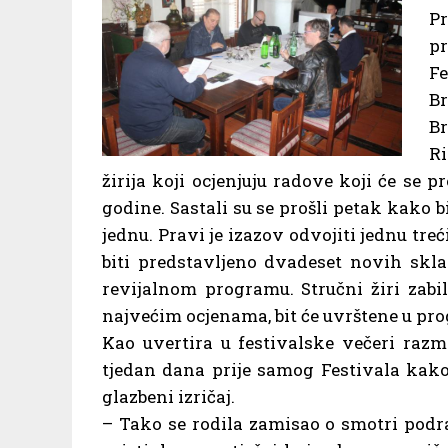
Pr
p
Fe
B
Br
Ri
žirija koji ocjenjuju radove koji će se p
godine. Sastali su se prošli petak kako b
jednu. Pravi je izazov odvojiti jednu tre
biti predstavljeno dvadeset novih skla
revijalnom programu. Stručni žiri zabil
najvećim ocjenama, bit će uvrštene u pro
Kao uvertira u festivalske večeri razm
tjedan dana prije samog Festivala kako
glazbeni izričaj.
– Tako se rodila zamisao o smotri podr