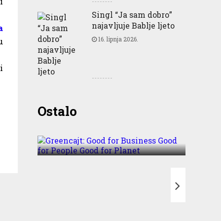
i
Singl “Ja sam dobro”
najavljuje Bablje ljeto
a
16. lipnja 2026.
u
i
Greencajt: Good for
Ostalo
Business Good for People
Good for Planet
T