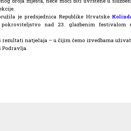
enog broja mjesta, neće moći biti uvrštene u služben
kcije.
ružila je predsjednica Republike Hrvatske
Kolind
pokroviteljstvo nad 23. glazbenim festivalom 
 rezultati natječaja – u čijim ćemo izvedbama uživat
 Podravlja.
na izložba Portreti s