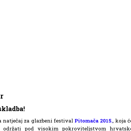
r
skladba!
 natječaj za glazbeni festival
Pitomača 2015.
, koja ć
e održati pod visokim pokroviteljstvom hrvatsk