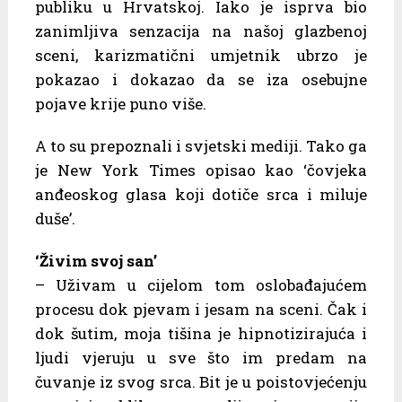
publiku u Hrvatskoj. Iako je isprva bio
zanimljiva senzacija na našoj glazbenoj
sceni, karizmatični umjetnik ubrzo je
pokazao i dokazao da se iza osebujne
pojave krije puno više.
A to su prepoznali i svjetski mediji. Tako ga
je New York Times opisao kao ‘čovjeka
anđeoskog glasa koji dotiče srca i miluje
duše’.
‘Živim svoj san’
– Uživam u cijelom tom oslobađajućem
procesu dok pjevam i jesam na sceni. Čak i
dok šutim, moja tišina je hipnotizirajuća i
ljudi vjeruju u sve što im predam na
čuvanje iz svog srca. Bit je u poistovjećenju