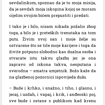
sevdalinkom, spoznao da je to moja misija,
da je sevdah moja iskopina kojoj se moram
cijelim svojim bićem prepustiti i predati.
I tako je i bilo, nisam nikada požalio zbog
toga, a bilo je i preteških trenutaka na tom
putu. Živim svoj san i moje želje su
ostvarene što se tiče moje karijere i toga da
živite potpuno slobodno kao dualna osoba i
stvarate istu takvu glazbu jer je ona
zapravo od iskona takva, nesputana i
sverodna – smatra umjetnik. Božo kaže da
na glazbenoj pozornici ispovijeda dušu.
– Bude i krhko, i snažno, i tiho, i glasno, i
jecaj, i uzdah, i vapaj, i krik, i anđeoski poj,
sve bude i ostane s publikom kad krenu