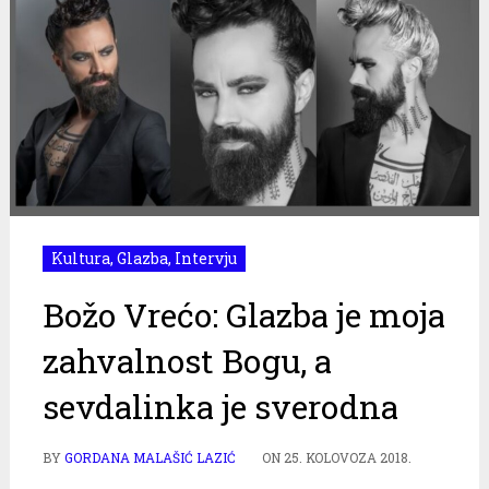
Kultura
,
Glazba
,
Intervju
Božo Vrećo: Glazba je moja
zahvalnost Bogu, a
sevdalinka je sverodna
BY
GORDANA MALAŠIĆ LAZIĆ
ON
25. KOLOVOZA 2018.