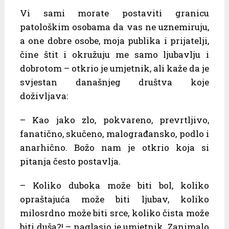
Vi sami morate postaviti granicu
patološkim osobama da vas ne uznemiruju,
a one dobre osobe, moja publika i prijatelji,
čine štit i okružuju me samo ljubavlju i
dobrotom – otkrio je umjetnik, ali kaže da je
svjestan današnjeg društva koje
doživljava:
– Kao jako zlo, pokvareno, prevrtljivo,
fanatično, skučeno, malograđansko, podlo i
anarhično. Božo nam je otkrio koja si
pitanja često postavlja.
– Koliko duboka može biti bol, koliko
opraštajuća može biti ljubav, koliko
milosrdno može biti srce, koliko čista može
biti duša?! – naglasio je umjetnik. Zanimalo