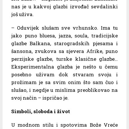
nas je u kakvoj glazbi izvođač sevdalinki
još uživa.
– Oduvijek slušam sve vrhunsko. Ima tu
jako puno bluesa, jazza, soula, tradicijske
glazbe Balkana, starogradskih pjesama i
šansona, zvukova sa sjevera Afrike, puno
perzijske glazbe, turske klasične glazbe…
Eksperimentalna glazba je nešto u čemu
posebno uživam dok stvaram svoju i
prožimam je sa svim onim što sam čuo i
slušao, i negdje u mislima preoblikovao na
svoj način – ispričao je.
Simboli, sloboda i život
U modnom stilu i spotovima Bože Vreće