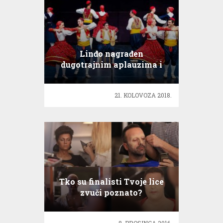
Linđo nagrađen
dugotrajnim aplauzima i
ovacijama publike
21. KOLOVOZA 2018.
Tko su finalisti Tvoje lice
zvuči poznato?