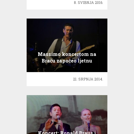
8. SVIBNJA 2016.
Massimo koncertom na
Braču započeo ljetnu
turneju!
21. SRPNJA 2014.
Koncert: Ronald Braus i