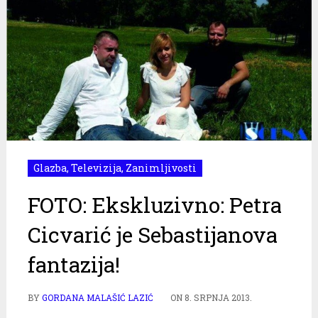
Glazba
,
Televizija
,
Zanimljivosti
FOTO: Ekskluzivno: Petra
Cicvarić je Sebastijanova
fantazija!
BY
GORDANA MALAŠIĆ LAZIĆ
ON
8. SRPNJA 2013.