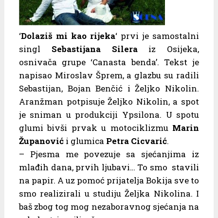
‘
Dolaziš mi kao rijeka
‘ prvi je samostalni
singl
Sebastijana Silera
iz Osijeka,
osnivača grupe ‘Canasta benda’. Tekst je
napisao Miroslav Šprem, a glazbu su radili
Sebastijan, Bojan Benčić i Željko Nikolin.
Aranžman potpisuje Željko Nikolin, a spot
je sniman u produkciji Ypsilona. U spotu
glumi bivši prvak u motociklizmu
Marin
Županović
i glumica
Petra Cicvarić
.
– Pjesma me povezuje sa sjećanjima iz
mlađih dana, prvih ljubavi… To smo stavili
na papir. A uz pomoć prijatelja Bokija sve to
smo realizirali u studiju Željka Nikolina. I
baš zbog tog mog nezaboravnog sjećanja na