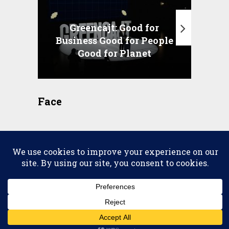
Greencajt: Good for
Business Good for People
T
Good for Planet
Face
2026 © copyright
Scena