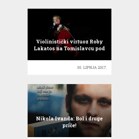
Violinistički virtuoz Roby
Lakatos na Tomislavcu pod
otvorenim nebom
30. LIPNJA 2017.
Nikola Ivanda: Bol i druge
priče!