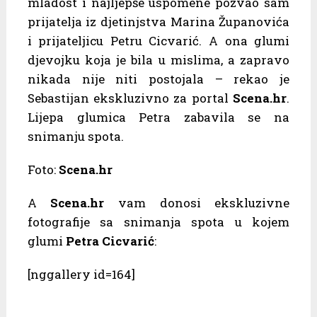
mladost i najljepše uspomene pozvao sam
prijatelja iz djetinjstva Marina Županovića
i prijateljicu Petru Cicvarić. A ona glumi
djevojku koja je bila u mislima, a zapravo
nikada nije niti postojala – rekao je
Sebastijan ekskluzivno za portal
Scena.hr
.
Lijepa glumica Petra zabavila se na
snimanju spota.
Foto:
Scena.hr
A
Scena.hr
vam donosi ekskluzivne
fotografije sa snimanja spota u kojem
glumi
Petra Cicvarić
:
[nggallery id=164]