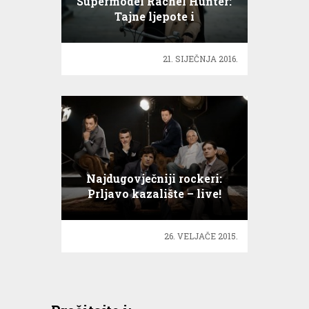
Supermodel Rachel Hunter:
Tajne ljepote i
dugovječnosti!
21. SIJEČNJA 2016.
Najdugovječniji rockeri:
Prljavo kazalište – live!
26. VELJAČE 2015.