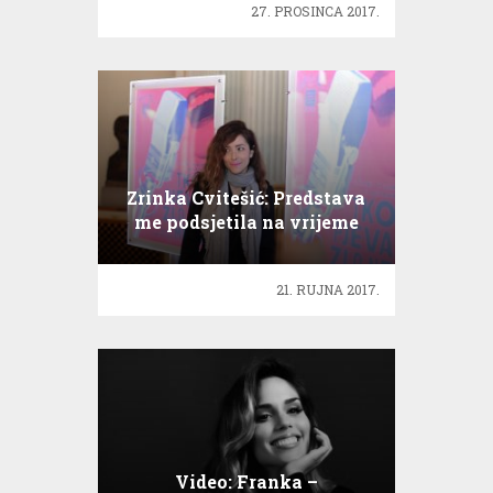
27. PROSINCA 2017.
Zrinka Cvitešić: Predstava
me podsjetila na vrijeme
kad su se ljudi više družili
21. RUJNA 2017.
Video: Franka –