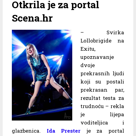
Otkrila je za portal
Scena.hr
– Svirka
Lollobrigide na
Exitu,
upoznavanje
dvoje
prekrasnih ljudi
koji su postali
prekrasan par,
rezultat testa za
trudnoću – rekla
je lijepa
voditeljica i
glazbenica.
Ida Prester
je za portal