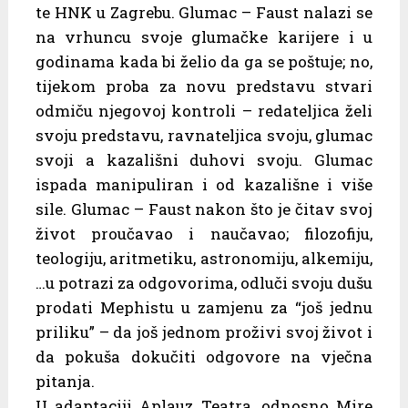
te HNK u Zagrebu. Glumac – Faust nalazi se
na vrhuncu svoje glumačke karijere i u
godinama kada bi želio da ga se poštuje; no,
tijekom proba za novu predstavu stvari
odmiču njegovoj kontroli – redateljica želi
svoju predstavu, ravnateljica svoju, glumac
svoji a kazališni duhovi svoju. Glumac
ispada manipuliran i od kazališne i više
sile. Glumac – Faust nakon što je čitav svoj
život proučavao i naučavao; filozofiju,
teologiju, aritmetiku, astronomiju, alkemiju,
…u potrazi za odgovorima, odluči svoju dušu
prodati Mephistu u zamjenu za “još jednu
priliku” – da još jednom proživi svoj život i
da pokuša dokučiti odgovore na vječna
pitanja.
U adaptaciji Aplauz Teatra, odnosno Mire