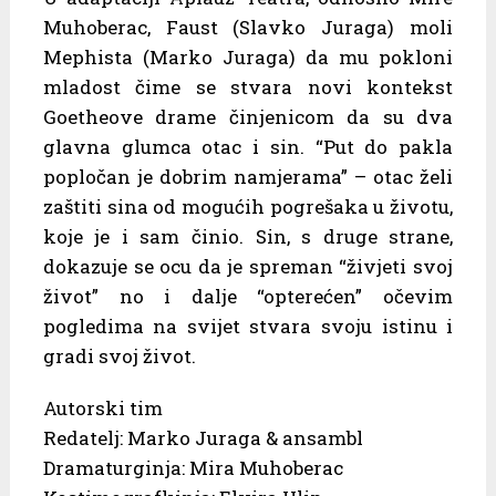
Muhoberac, Faust (Slavko Juraga) moli
Mephista (Marko Juraga) da mu pokloni
mladost čime se stvara novi kontekst
Goetheove drame činjenicom da su dva
glavna glumca otac i sin. “Put do pakla
popločan je dobrim namjerama” – otac želi
zaštiti sina od mogućih pogrešaka u životu,
koje je i sam činio. Sin, s druge strane,
dokazuje se ocu da je spreman “živjeti svoj
život” no i dalje “opterećen” očevim
pogledima na svijet stvara svoju istinu i
gradi svoj život.
Autorski tim
Redatelj: Marko Juraga & ansambl
Dramaturginja: Mira Muhoberac