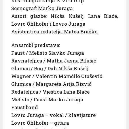
Kostimografkinja: Elvira Ulip
Scenograf: Marko Juraga
Autori glazbe: Nikša Kušelj, Lana Blaće,
Lovro Öhlhofer i Lovro Juraga
Asistentica redatelja: Matea Bračko
Ansambl predstave:
Faust / Mefisto Slavko Juraga
Ravnateljica / Matha Jasna Bilušić
Glumac / Bog / Duh Nikša Kušelj
Wagner / Valentin Momčilo Otašević
Glumica / Margareta Arija Rizvić
Redateljica / Vještica Lana Blaće
Mefisto / Faust Marko Juraga
Faust band
Lovro Juraga – vokal / klavijature
Lovro Öhlhofer – gitara