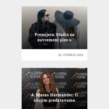
Premijera: Studio za
suvremeni ples u
Histrionskom domu
22. SVIBNJA 2018.
A. Maras Harmander: U
svojim predstavama
otvaram prostor za žene