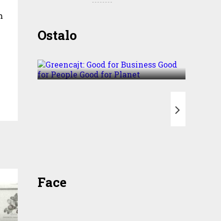
m
Greencajt: Good for
Ostalo
Business Good for People
Good for Planet
T
Face