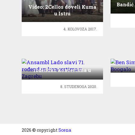
Bandić 
Video: 2Cellos doveli Kuma
h
u Istru
4. KOLOVOZA 2017.
Ben S
Ansambl Lado slavi 71.
rođendan koncertima u
Zagrebu
8. STUDENOGA 2020.
2026 © copyright
Scena