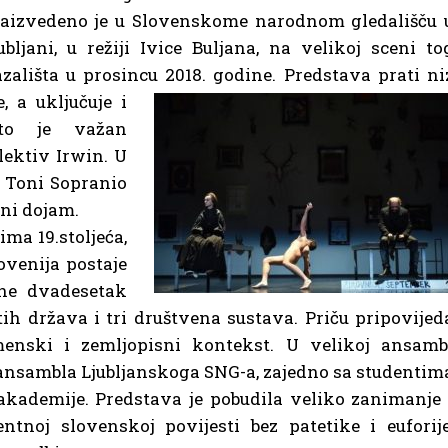
aizvedeno je u Slovenskome narodnom gledališču 
ubljani, u režiji Ivice Buljana, na velikoj sceni to
zališta u prosincu 2018. godine. Predstava prati ni
ce, a
uključuje i
što je važan
lektiv Irwin. U
i Toni Sopranio
lni dojam.
ima 19.stoljeća,
ovenija postaje
ne dvadesetak
itih država i tri društvena sustava. Priču pripovijed
menski i zemljopisni kontekst. U velikoj ansamb
ansambla Ljubljanskoga SNG-a, zajedno sa studentim
kademije. Predstava je pobudila veliko zanimanje 
ntnoj slovenskoj povijesti bez patetike i euforije