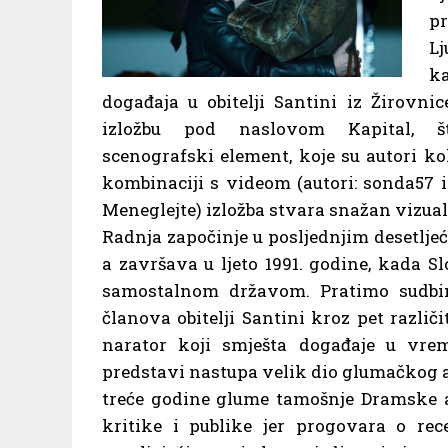
pr
Lj
ka
događaja u obitelji Santini iz Žirovni
izložbu pod naslovom Kapital, 
scenografski element, koje su autori ko
kombinaciji s videom (autori: sonda57 
Meneglejte) izložba stvara snažan vizua
Radnja započinje u posljednjim desetljeć
a završava u ljeto 1991. godine, kada Sl
samostalnom državom. Pratimo sudbi
članova obitelji Santini kroz pet različ
narator koji smješta događaje u vre
predstavi nastupa velik dio glumačkog 
treće godine glume tamošnje Dramske a
kritike i publike jer progovara o rece