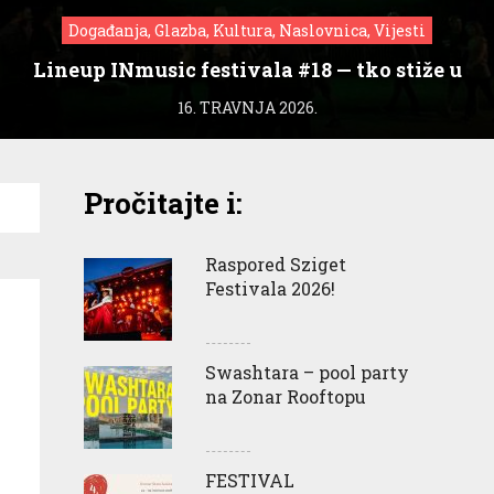
Događanja, Glazba, Kultura, Naslovnica, Vijesti
Lineup INmusic festivala #18 — tko stiže u
Zagreb?
16. TRAVNJA 2026.
Pročitajte i:
Raspored Sziget
Festivala 2026!
Swashtara – pool party
na Zonar Rooftopu
FESTIVAL