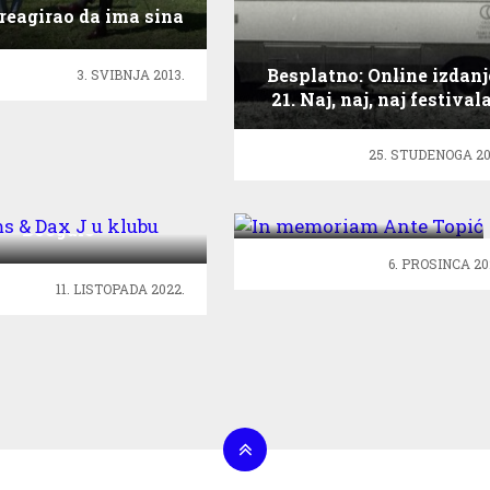
reagirao da ima sina
omoseksualne
orijentacije!
Besplatno: Online izdanj
3. SVIBNJA 2013.
21. Naj, naj, naj festival
25. STUDENOGA 20
In memoriam Ante
Topić
ims & Dax J u klubu
Boogalo
6. PROSINCA 20
11. LISTOPADA 2022.