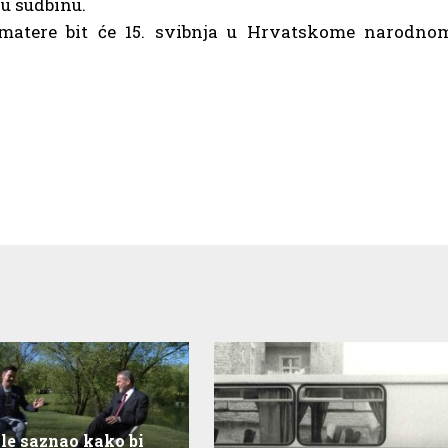
vu sudbinu.
matere bit će 15. svibnja u Hrvatskome narodno
le saznao kako bi