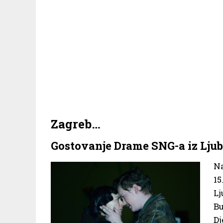
Zagreb…
Gostovanje Drame SNG-a iz Ljub
Na
15
L
Bu
D