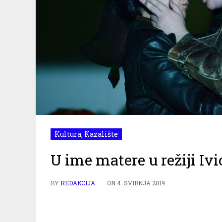
Kultura
,
Kazalište
U ime matere u režiji Iv
BY
REDAKCIJA
ON
4. SVIBNJA 2019.