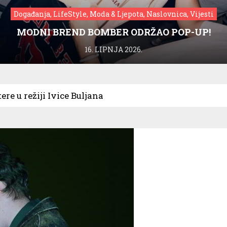
Događanja, LifeStyle, Moda & Ljepota, Naslovnica, Vijesti
MODNI BREND BOMBER ODRŽAO POP-UP!
16. LIPNJA 2026.
re u režiji Ivice Buljana