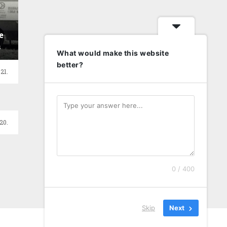
e
a
What would make this website
better?
21.
20.
0 / 400
Skip
Next