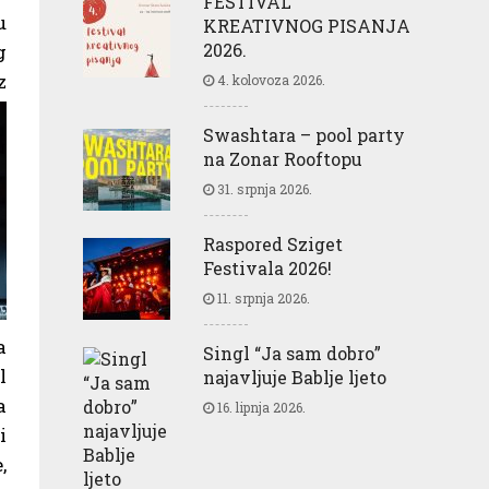
FESTIVAL
u
KREATIVNOG PISANJA
2026.
g
z
4. kolovoza 2026.
Swashtara – pool party
na Zonar Rooftopu
31. srpnja 2026.
Raspored Sziget
Festivala 2026!
11. srpnja 2026.
a
Singl “Ja sam dobro”
l
najavljuje Bablje ljeto
a
16. lipnja 2026.
i
,