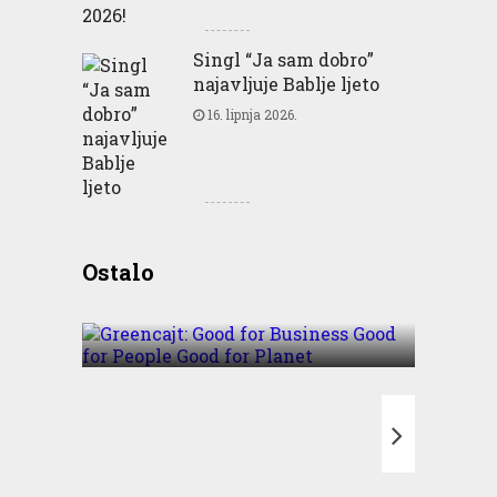
Singl “Ja sam dobro”
najavljuje Bablje ljeto
16. lipnja 2026.
Greencajt: Good for
Ostalo
Business Good for People
Good for Planet
T