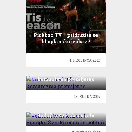
Pickbox TV – pridružite se
blagdanskoj zabavi!
1. PROSINCA 2023.
Nola: Raspad Udbe i
komunizma premijerno
18. RUJNA 2017.
Veličanstven koncert:
Radojka Šverko očarala
publiku