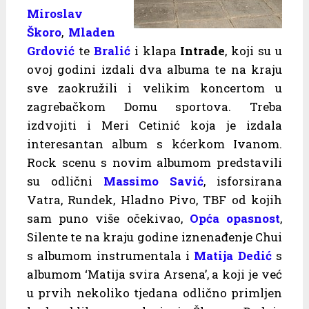
Miroslav
Škoro
,
Mladen
Grdović
te
Bralić
i klapa
Intrade
, koji su u
ovoj godini izdali dva albuma te na kraju
sve zaokružili i velikim koncertom u
zagrebačkom Domu sportova. Treba
izdvojiti i Meri Cetinić koja je izdala
interesantan album s kćerkom Ivanom.
Rock scenu s novim albumom predstavili
su odlični
Massimo Savić
, isforsirana
Vatra, Rundek, Hladno Pivo, TBF od kojih
sam puno više očekivao,
Opća opasnost
,
Silente te na kraju godine iznenađenje Chui
s albumom instrumentala i
Matija Dedić
s
albumom ‘Matija svira Arsena’, a koji je već
u prvih nekoliko tjedana odlično primljen