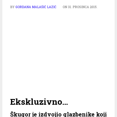
BY
GORDANA MALAŠIĆ LAZIĆ
ON
31. PROSINCA 2015.
Ekskluzivno…
Škugor je izdvojio glazbenike koji