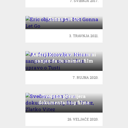
7. SVIBNJA 2017.
Eric objavio spot: Not
Gonna Let Go
3. TRAVNJA 2021.
Andrej Korovljev: Nisam ni
sanjao da ću snimiti film
upravo o Tusti
7. RUJNA 2020.
Svečana premijera
dokumentarnog filma
Vitez, Zlatko Vitez
26. VELJAČE 2020.