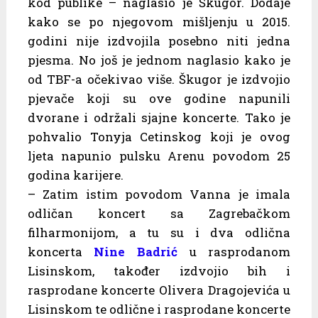
kod publike – naglasio je Škugor. Dodaje
kako se po njegovom mišljenju u 2015.
godini nije izdvojila posebno niti jedna
pjesma. No još je jednom naglasio kako je
od TBF-a očekivao više. Škugor je izdvojio
pjevače koji su ove godine napunili
dvorane i održali sjajne koncerte. Tako je
pohvalio Tonyja Cetinskog koji je ovog
ljeta napunio pulsku Arenu povodom 25
godina karijere.
– Zatim istim povodom Vanna je imala
odličan koncert sa Zagrebačkom
filharmonijom, a tu su i dva odlična
koncerta
Nine Badrić
u rasprodanom
Lisinskom, također izdvojio bih i
rasprodane koncerte Olivera Dragojevića u
Lisinskom te odlične i rasprodane koncerte