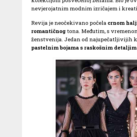
kolekcijom posvećenoj ženama. Bio je ov
nevjerojatnim modnim izričajem i kreati
Revija je neočekivano počela
crnom hal
romantičnog
tona. Međutim, s vremenom s
ženstvenija. Jedan od najupečatljivijih 
pastelnim bojama s raskošnim detaljim