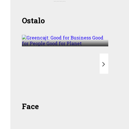
Greencajt: Good for
Ostalo
Business Good for People
Good for Planet
T
Face