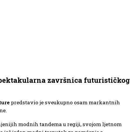
pektakularna
završnica futurističkog
ture
predstavio je sveukupno osam markantnih
ne.
enjenijih modnih tandema u regiji, svojom ljetnom