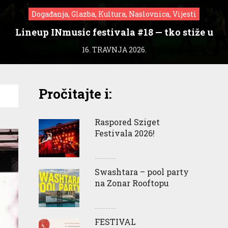
Događanja, Glazba, Kultura, Naslovnica, Vijesti
Lineup INmusic festivala #18 — tko stiže u
Zagreb?
16. TRAVNJA 2026.
Pročitajte i:
Raspored Sziget
Festivala 2026!
Swashtara – pool party
na Zonar Rooftopu
FESTIVAL