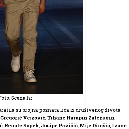
Foto: Scena.hr
ratila su brojna poznata lica iz društvenog života
 Gregorić Vejzović
,
Tihane Harapin Zalepugin
,
ć
,
Renate
Sopek
,
Josipe
Pavičić
,
Mije
Dimšić
,
Ivane