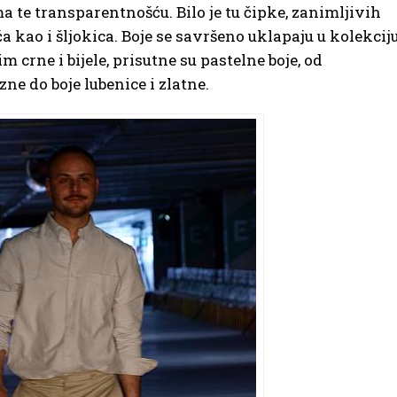
ma te transparentnošću. Bilo je tu čipke, zanimljivih
a kao i šljokica. Boje se savršeno uklapaju u kolekcij
m crne i bijele, prisutne su pastelne boje, od
zne do boje lubenice i zlatne.