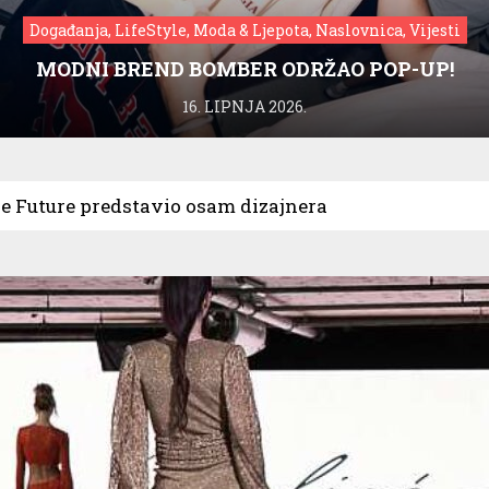
Događanja, LifeStyle, Moda & Ljepota, Naslovnica, Vijesti
MODNI BREND BOMBER ODRŽAO POP-UP!
16. LIPNJA 2026.
he Future predstavio osam dizajnera