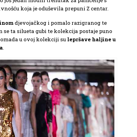
o još jedan modni trenutak za pamćenje s
vnošću koja je oduševila prepuni Z centar.
jinom
djevojačkog i pomalo razigranog te
e ta silueta gubi te kolekcija postaje puno
komada u ovoj kolekciji su
lepršave haljine u
a
.