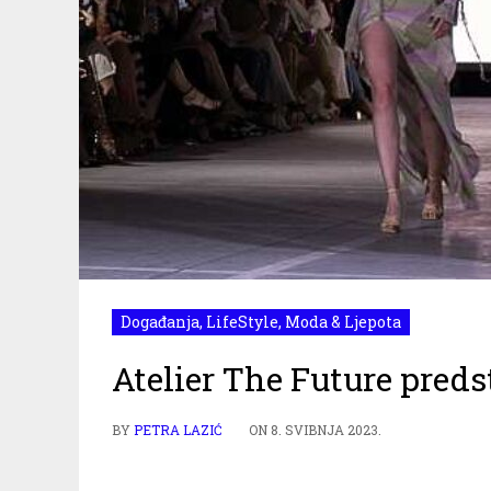
Događanja
,
LifeStyle
,
Moda & Ljepota
Atelier The Future pred
BY
PETRA LAZIĆ
ON
8. SVIBNJA 2023.