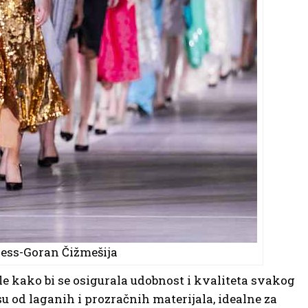
ress-Goran Čižmešija
le kako bi se osigurala udobnost i kvaliteta svakog
u od laganih i prozračnih materijala, idealne za