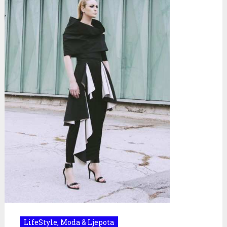
LifeStyle
,
Moda & Ljepota