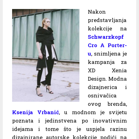
Nakon
predstavljanja
kolekcije na
Schwarzkopf
Cro A Porter-
u
, snimljena je
kampanja za
XD Xenia
Design. Modna
dizajnerica i
osnivačica
ovog brenda,
Ksenija Vrbanić
, u modnom je svijetu
poznata i jedinstvena po inovativnim
idejama i tome što je uspjela razinu
dizajnirane autorske kolekcije podići na