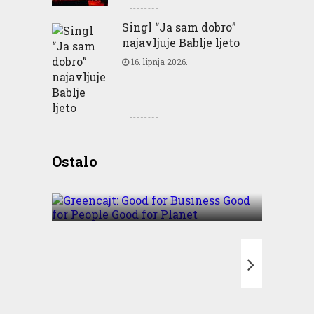
Singl “Ja sam dobro”
najavljuje Bablje ljeto
16. lipnja 2026.
Greencajt: Good for
Ostalo
Business Good for People
Good for Planet
T