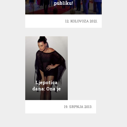
publiku!
12. KOLOVOZA 2021.
Ljepotica
dana: Ona je
bivša Miss
Hrvatske i
19. SRPNJA 2013.
jako je seksi!