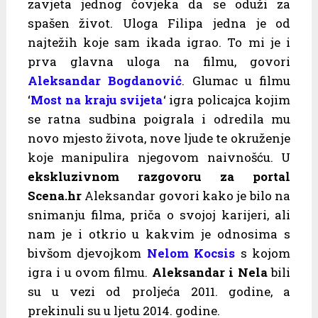
zavjeta jednog čovjeka da se oduži za
spašen život. Uloga Filipa jedna je od
najtežih koje sam ikada igrao. To mi je i
prva glavna uloga na filmu, govori
Aleksandar Bogdanović
. Glumac u filmu
‘
Most na kraju svijeta
‘ igra policajca kojim
se ratna sudbina poigrala i odredila mu
novo mjesto života, nove ljude te okruženje
koje manipulira njegovom naivnošću. U
ekskluzivnom razgovoru za portal
Scena.hr
Aleksandar govori kako je bilo na
snimanju filma, priča o svojoj karijeri, ali
nam je i otkrio u kakvim je odnosima s
bivšom djevojkom
Nelom Kocsis
s kojom
igra i u ovom filmu.
Aleksandar i Nela
bili
su u vezi od proljeća 2011. godine, a
prekinuli su u ljetu 2014. godine.