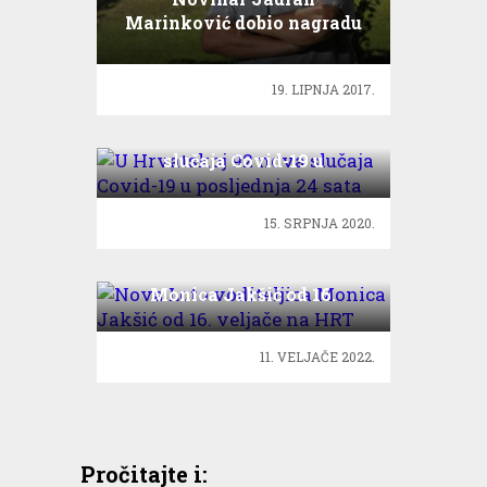
Marinković dobio nagradu
za životno djelo
19. LIPNJA 2017.
U Hrvatskoj 92 nova
slučaja Covid-19 u
posljednja 24 sata
15. SRPNJA 2020.
Nova Loto voditeljica
Monica Jakšić od 16.
veljače na HRT
11. VELJAČE 2022.
Pročitajte i: