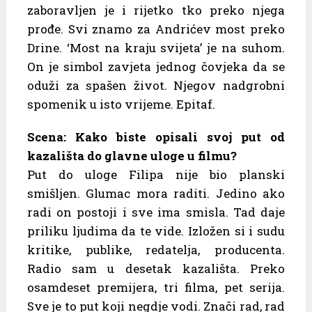
zaboravljen je i rijetko tko preko njega
prođe. Svi znamo za Andrićev most preko
Drine. ‘Most na kraju svijeta’ je na suhom.
On je simbol zavjeta jednog čovjeka da se
oduži za spašen život. Njegov nadgrobni
spomenik u isto vrijeme. Epitaf.
Scena: Kako biste opisali svoj put od
kazališta do glavne uloge u filmu?
Put do uloge Filipa nije bio planski
smišljen. Glumac mora raditi. Jedino ako
radi on postoji i sve ima smisla. Tad daje
priliku ljudima da te vide. Izložen si i sudu
kritike, publike, redatelja, producenta.
Radio sam u desetak kazališta. Preko
osamdeset premijera, tri filma, pet serija.
Sve je to put koji negdje vodi. Znači rad, rad