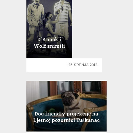
D`Knock i
Wolf snimili
spot za
pjesmu ‘Ti
26. SRPNJA 2013.
nisi ta’!
Dog friendly projekcije na
Ljetnoj pozornici Tuškanac