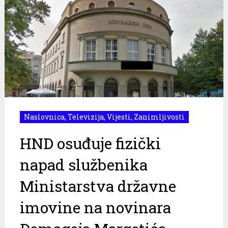
Naslovnica
,
Televizija
,
Vijesti
,
Zanimljivosti
HND osuđuje fizički
napad službenika
Ministarstva državne
imovine na novinara