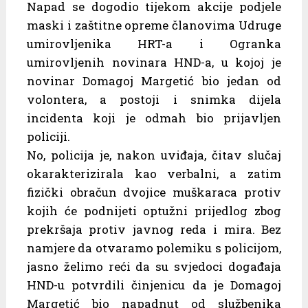
Napad se dogodio tijekom akcije podjele
maski i zaštitne opreme članovima Udruge
umirovljenika HRT-a i Ogranka
umirovljenih novinara HND-a, u kojoj je
novinar Domagoj Margetić bio jedan od
volontera, a postoji i snimka dijela
incidenta koji je odmah bio prijavljen
policiji.
No, policija je, nakon uviđaja, čitav slučaj
okarakterizirala kao verbalni, a zatim
fizički obračun dvojice muškaraca protiv
kojih će podnijeti optužni prijedlog zbog
prekršaja protiv javnog reda i mira. Bez
namjere da otvaramo polemiku s policijom,
jasno želimo reći da su svjedoci događaja
HND-u potvrdili činjenicu da je Domagoj
Margetić bio napadnut od službenika