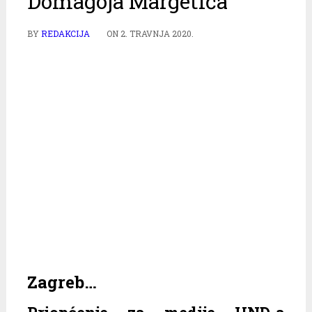
Domagoja Margetića
BY
REDAKCIJA
ON
2. TRAVNJA 2020.
Zagreb…