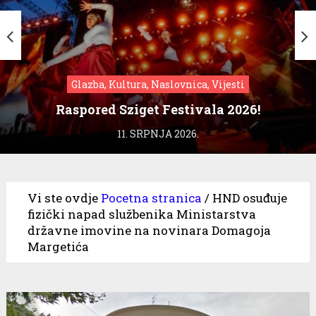
Glazba, Kultura, Naslovnica, Vijesti
Raspored Sziget Festivala 2026!
11. SRPNJA 2026.
Vi ste ovdje
Pocetna stranica
/
HND osuđuje
fizički napad službenika Ministarstva
državne imovine na novinara Domagoja
Margetića