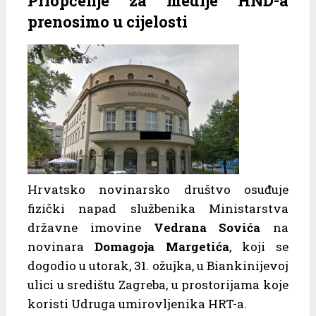
Priopćenje za medije HND-a
prenosimo u cijelosti
Hrvatsko novinarsko društvo osuđuje
fizički napad službenika Ministarstva
državne imovine
Vedrana Sovića
na
novinara
Domagoja Margetića
, koji se
dogodio u utorak, 31. ožujka, u Biankinijevoj
ulici u središtu Zagreba, u prostorijama koje
koristi Udruga umirovljenika HRT-a.