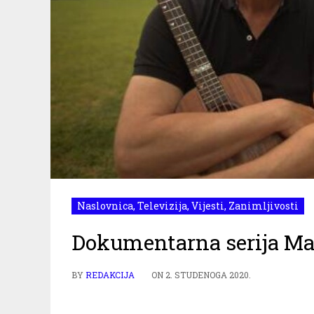
Naslovnica
,
Televizija
,
Vijesti
,
Zanimljivosti
Dokumentarna serija Ma
BY
REDAKCIJA
ON
2. STUDENOGA 2020.