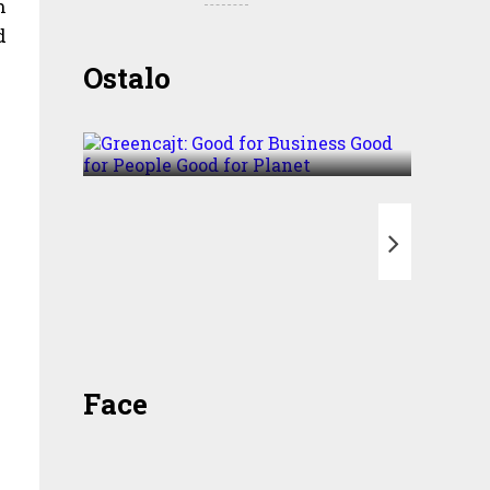
n
d
Greencajt: Good for
Ostalo
Business Good for People
Good for Planet
T
Face