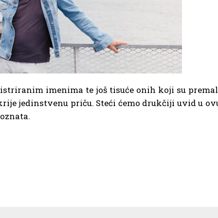
gistriranim imenima te još tisuće onih koji su premal
 krije jedinstvenu priču. Steći ćemo drukčiji uvid u ov
poznata.