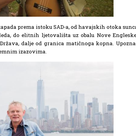
d zapada prema istoku SAD-a, od havajskih otoka sunc
leda, do elitnih ljetovališta uz obalu Nove Engleske
h Država, dalje od granica matičnoga kopna. Upozna
tremnim izazovima.