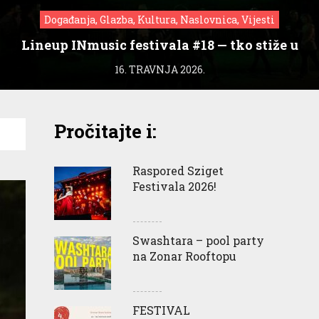
Događanja, Glazba, Kultura, Naslovnica, Vijesti
Lineup INmusic festivala #18 — tko stiže u
Zagreb?
16. TRAVNJA 2026.
Pročitajte i:
Raspored Sziget
Festivala 2026!
Swashtara – pool party
na Zonar Rooftopu
FESTIVAL