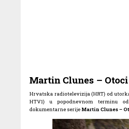
Martin Clunes – Otoc
Hrvatska radiotelevizija (HRT) od utor
HTV1) u popodnevnom terminu od 1
dokumentarne serije
Martin Clunes – O