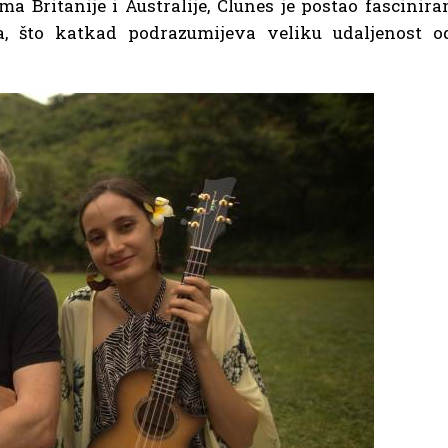
a Britanije i Australije, Clunes je postao fascinira
ta, što katkad podrazumijeva veliku udaljenost o