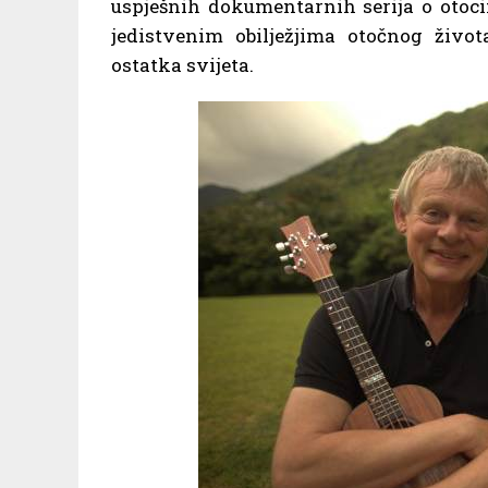
uspješnih dokumentarnih serija o otocim
jedistvenim obilježjima otočnog živo
ostatka svijeta.