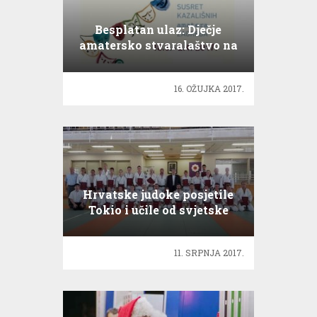
Besplatan ulaz: Dječje
amatersko stvaralaštvo na
Skaz-u!
16. OŽUJKA 2017.
Hrvatske judoke posjetile
Tokio i učile od svjetske
prvakinje
11. SRPNJA 2017.