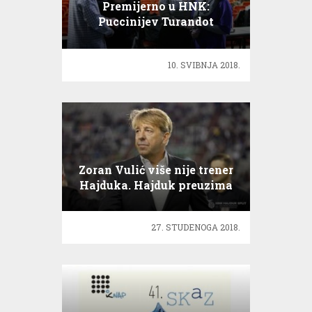
Premijerno u HNK:
Puccinijev Turandot
10. SVIBNJA 2018.
Zoran Vulić više nije trener
Hajduka. Hajduk preuzima
Siniša Oreščanin
27. STUDENOGA 2018.