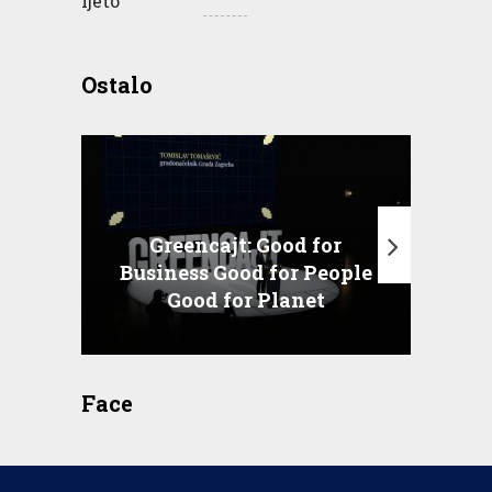
Ostalo
Greencajt: Good for
Business Good for People
T
Good for Planet
Face