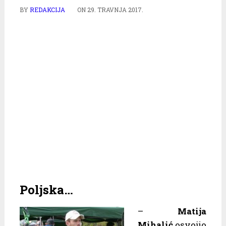
BY
REDAKCIJA
ON
29. TRAVNJA 2017.
Poljska…
–
Matija
Mihalić
osvojio