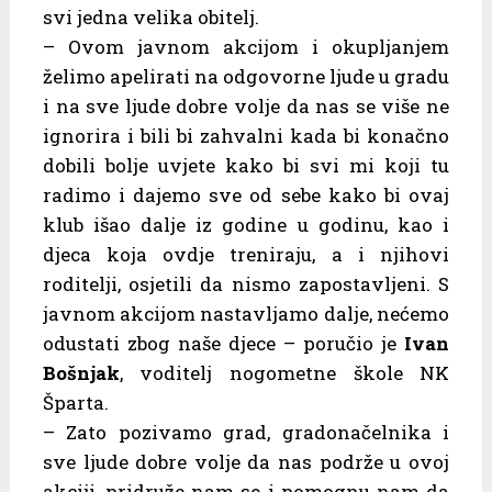
svi jedna velika obitelj.
– Ovom javnom akcijom i okupljanjem
želimo apelirati na odgovorne ljude u gradu
i na sve ljude dobre volje da nas se više ne
ignorira i bili bi zahvalni kada bi konačno
dobili bolje uvjete kako bi svi mi koji tu
radimo i dajemo sve od sebe kako bi ovaj
klub išao dalje iz godine u godinu, kao i
djeca koja ovdje treniraju, a i njihovi
roditelji, osjetili da nismo zapostavljeni. S
javnom akcijom nastavljamo dalje, nećemo
odustati zbog naše djece – poručio je
Ivan
Bošnjak
, voditelj nogometne škole NK
Šparta.
– Zato pozivamo grad, gradonačelnika i
sve ljude dobre volje da nas podrže u ovoj
akciji, pridruže nam se i pomognu nam da