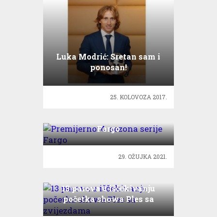
Luka Modrić: Sretan sam i
ponosan!
25. KOLOVOZA 2017.
Premijerno: 4. sezona serije
Fargo
29. OŽUJKA 2021.
13 parova u iščekivanju
početka showa Ples sa
zvijezdama