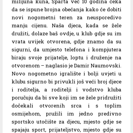
milijuna kuna, Šparta već 10 godina čeka
da se ispune brojna obećanja kako će dobiti
novi nogometni teren za neusporedivo
manju cijenu. Naša djeca, kada se žele
družiti, dolaze baš ovdje, u klub gdje su im
vrata uvijek otvorena, gdje znamo da su
sigurni, da umjesto telefona i kompjutera
biraju svoje prijatelje, loptu i druženje na
otvorenom – naglasio je Damir Naumovski.
Novo nogometno igralište i bolji uvjeti u
klubu sigurno bi privukli još veći broj djece
i roditelja, a roditelji i vodstvo kluba
poručuju da bi sve koji im se žele pridružiti
dočekali otvorenih srca i s toplim
osmijehom, pružili im jedno predivno
sportsko utočište za djecu, mjesto gdje se
spajaju sport, prijateljstvo, mjesto gdje su