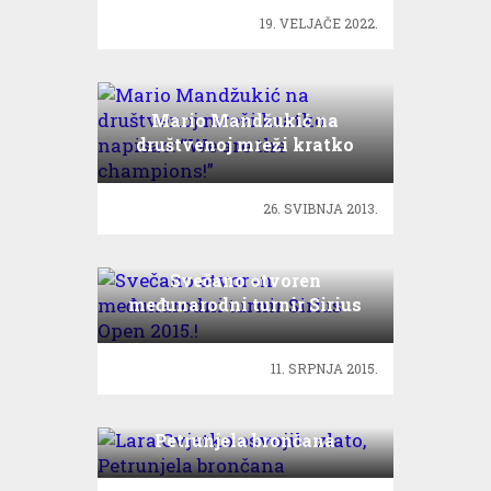
19. VELJAČE 2022.
Mario Mandžukić na
društvenoj mreži kratko
napisao: “We are the
champions!”
26. SVIBNJA 2013.
Svečano otvoren
međunarodni turnir Sirius
Open 2015.!
11. SRPNJA 2015.
Lara Cvjetko osvojila zlato,
Petrunjela brončana