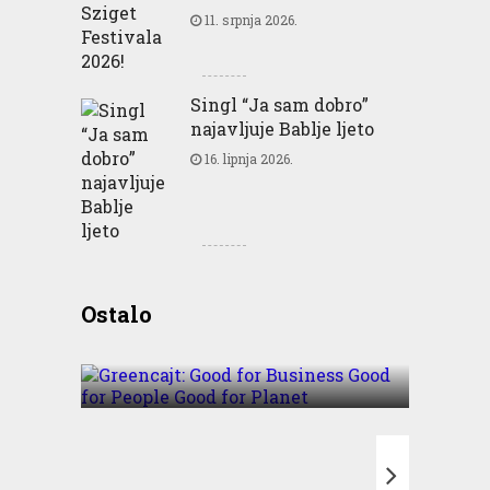
11. srpnja 2026.
Singl “Ja sam dobro”
najavljuje Bablje ljeto
16. lipnja 2026.
Greencajt: Good for
Ostalo
Business Good for People
Good for Planet