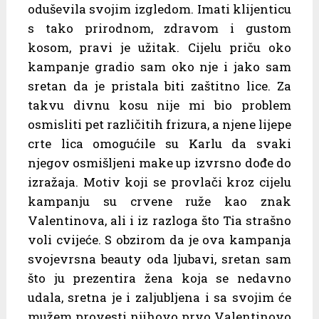
oduševila svojim izgledom. Imati klijenticu
s tako prirodnom, zdravom i gustom
kosom, pravi je užitak. Cijelu priču oko
kampanje gradio sam oko nje i jako sam
sretan da je pristala biti zaštitno lice. Za
takvu divnu kosu nije mi bio problem
osmisliti pet različitih frizura, a njene lijepe
crte lica omogućile su Karlu da svaki
njegov osmišljeni make up izvrsno dođe do
izražaja. Motiv koji se provlači kroz cijelu
kampanju su crvene ruže kao znak
Valentinova, ali i iz razloga što Tia strašno
voli cvijeće. S obzirom da je ova kampanja
svojevrsna beauty oda ljubavi, sretan sam
što ju prezentira žena koja se nedavno
udala, sretna je i zaljubljena i sa svojim će
mužem provesti njihovo prvo Valentinovo