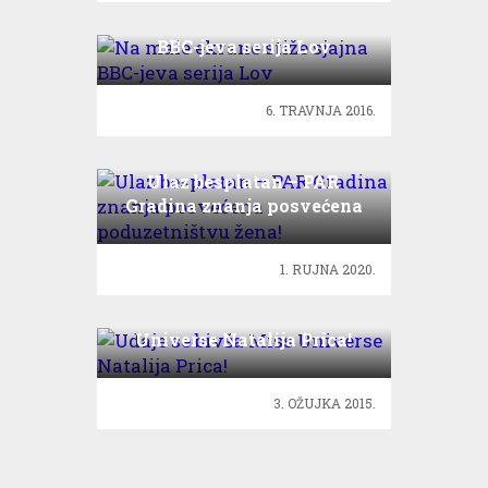
Na male ekrane stiže sjajna
BBC-jeva serija Lov
6. TRAVNJA 2016.
Ulaz besplatan – PAR
Gradina znanja posvećena
poduzetništvu žena!
1. RUJNA 2020.
Udaje se bivša Miss
Universe Natalija Prica!
3. OŽUJKA 2015.