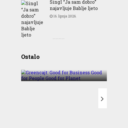
Singl “Ja sam dobro”
najavljuje Bablje ljeto
16. lipnja 2026.
Greencajt: Good for
Ostalo
Business Good for People
Good for Planet
T