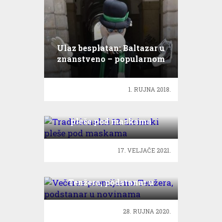
Ulaz besplatan: Baltazar u
znanstveno – popularnom
ruhu!
1. RUJNA 2018.
Tradicionalni 12. Lisinski
pleše pod maskama
17. VELJAČE 2021.
Večeras premijerno:
Tenžera, podstanar u
novinama
28. RUJNA 2020.