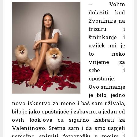
– Volim
dolaziti kod
Zvonimira na
frizuru i
šminkanje i
uvijek mi je
to neko
vrijeme za
sebe i
opuštanje.
Ovo snimanje
je bilo jedno
novo iskustvo za mene i baš sam uživala,
bilo je jako opuštajuće i zabavno, a jedan od
ovih look-ova ću sigurno izabrati za
Valentinovo. Sretna sam i da smo uspjeli
uspješno snimiti fotografiju s mojim i