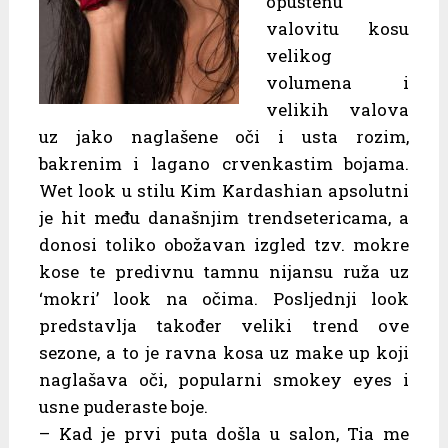
opuštenu
valovitu kosu
velikog
volumena i
velikih valova
uz jako naglašene oči i usta rozim,
bakrenim i lagano crvenkastim bojama.
Wet look u stilu Kim Kardashian apsolutni
je hit među današnjim trendsetericama, a
donosi toliko obožavan izgled tzv. mokre
kose te predivnu tamnu nijansu ruža uz
‘mokri’ look na očima. Posljednji look
predstavlja također veliki trend ove
sezone, a to je ravna kosa uz make up koji
naglašava oči, popularni smokey eyes i
usne puderaste boje.
– Kad je prvi puta došla u salon, Tia me