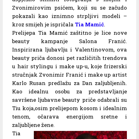
Zvonimirovim psićem, koji su se začudo
pokazali kao iznimno strpljivi modeli –
kroz smijeh je ispričala
Tia Mamić
.
Prelijepa Tia Mamić zaštitno je lice nove
beauty kampanje Salona Franić.
Inspirirana ljubavlju i Valentinovom, ova
beauty priča donosi pet različitih trendova
u hair stylingu i make up-u, koje frizerski
stručnjak Zvonimir Franić i make up artist
Karlo Rusan predlažu za Dan zaljubljenih.
Kao idealnu osobu za predstavljanje
savršene ljubavne beauty priče odabrali su
Tiu koja,osim prelijepom kosom i idealnim
tenom, očarava energijom sretne i
zaljubljene žene.
Tia