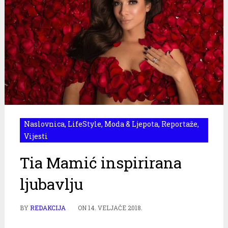
Naslovnica
,
LifeStyle
,
Moda & Ljepota
,
Reportaže
,
Vijesti
Tia Mamić inspirirana
ljubavlju
BY
REDAKCIJA
ON
14. VELJAČE 2018.