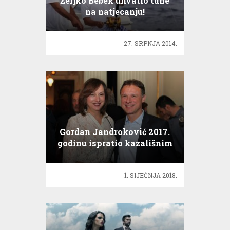
Željko Bebek uhvatio tune
na natjecanju!
27. SRPNJA 2014.
Gordan Jandroković 2017.
godinu ispratio kazališnim
predstavama
1. SIJEČNJA 2018.