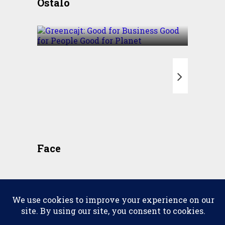
Ostalo
Business Good for People
Good for Planet
T
Face