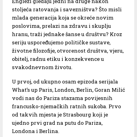
Englezi gledaju jedni na druge nakon
stoljeća ratovanja i savezništva? Što misli
mlada generacija koja se okreće novim
poslovima, prelazi na zdravu i skuplju
hranu, traži jednake šanse u društvu? Kroz
seriju uspoređujemo političke sustave,
životne filozofije, otvorenost društva, vjeru,
obitelj, radnu etiku i konzekvence u
svakodnevnom životu.
U prvoj, od ukupno osam epizoda serijala
What’s up Paris, London, Berlin, Goran Milić
vodi nas do Pariza stazama povijesnih
francusko-njemačkih ratnih sukoba. Prvo
od takvih mjesta je Strasbourg koji je
ujedno prvi grad na putu do Pariza,
Londona i Berlina.