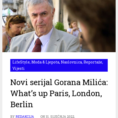
LifeStyle
,
Moda & Ljepota
,
Naslovnica
,
Reportaže
,
Vijesti
Novi serijal Gorana Milića:
What’s up Paris, London,
Berlin
BY
REDAKCIJA
ON
31. SIJEČNJA 2022.