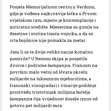
Posjeta Memorijalnom centru u Verdunu,
gdje je vođena najkrvavija bitka u Prvom
svjetskom ratu, mjesto je kontemplacije i
antiratno središte. Mjesecima su ginule na
desetine i stotine tisuća vojnika, a da se
crta bojišnice nije pomakla za metar.
Jesu li se te dvije velike nacije konačno
pomirile? U Reimsu ekipa je posjetila
dvorce i podrume šampanjca. Francuzi na
površini malo većoj od Hvara okreću
milijarde na luksuznim mjehurićima, a
francuski vinogradari i vinarije godišnje
proizvedu tristotinjak milijuna butelja
šampanjca čija vrijednost doseže iznos od
gotovo pet milijardi eura.