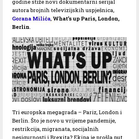
godine stiže novi dokumentarni serijal
autora brojnih televizijskih uspješnica,
Gorana Milića
,
What’s up Paris, London,
Berlin
.
Tri europska megagrada – Pariz, London i
Berlin. Što je novo u vrijeme pandemije,
restrikcija, migranata, socijalnih
nesigurnosti i Brexita? Ekipa je prošla put