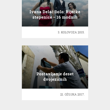
Ivana Delač Đolo: Riječke
stepenice – 16 modnih
revija…
3. KOLOVOZA 2015.
Postavljanje deset
dvojezičnih
interpretacijskih ploča
21. OŽUJKA 2017.