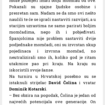
može poželjeti imati bolju momčad od ove.
Pokazali su sjajne ljudske osobine i
presretan sam. Nadam se da smo svi nešto
naučili te će se igrači nastaviti razvijati, a u
starijim uzrastima ne samo parirati boljim
momčadima, nego ih i pobjeđivati.
Španjolcima nije problem sastaviti dvije
podjednake momčadi, oni su izvrstan skup
pojedinaca i izvrsna momčad, no
neutralizirali smo ih, koliko god je ritam
utakmice pao pri kraju. Na kraju su
iskoristili svoje šanse.
Na turniru u Hrvatskoj posebno su se
istaknuli strijelac
David Čolina
i vratar
Dominik Kotarski
.
– Bez obzira na pogodak, Čolina je jedan od
najvećih potencijala ove generacije. On