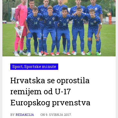
Sport
,
Sportske minute
Hrvatska se oprostila
remijem od U-17
Europskog prvenstva
BY
REDAKCIJA
ON
9. SVIBNJA 2017.