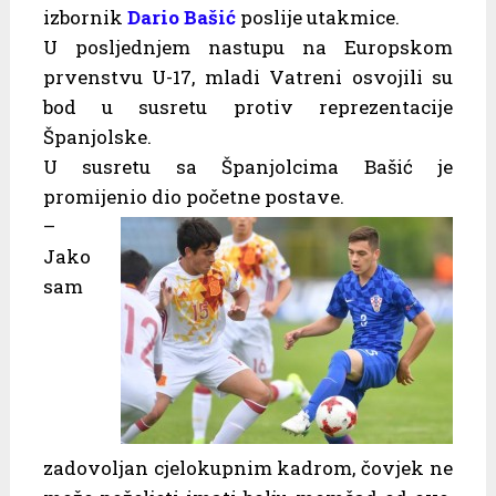
izbornik
Dario Bašić
poslije utakmice.
U posljednjem nastupu na Europskom
prvenstvu U-17, mladi Vatreni osvojili su
bod u susretu protiv reprezentacije
Španjolske.
U susretu sa Španjolcima Bašić je
promijenio dio početne postave.
–
Jako
sam
zadovoljan cjelokupnim kadrom, čovjek ne