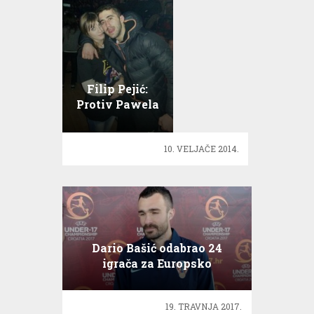
Filip Pejić:
Protiv Pawela
Kozlowskog
bit će
10. VELJAČE 2014.
spektakl!
Dario Bašić odabrao 24
igrača za Europsko
prvenstvo
19. TRAVNJA 2017.