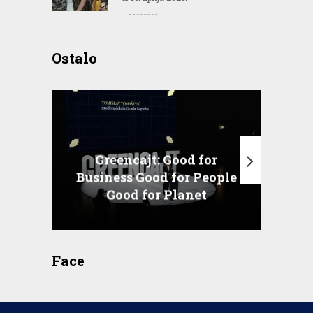
Ostalo
Greencajt: Good for
Business Good for People
T
Good for Planet
Face