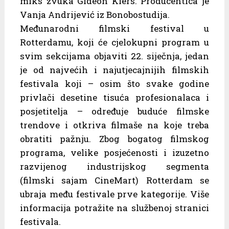
miks zvuka Gideon Kiers. Producentica je
Vanja Andrijević iz Bonobostudija.
Međunarodni filmski festival u
Rotterdamu, koji će cjelokupni program u
svim sekcijama objaviti 22. siječnja, jedan
je od najvećih i najutjecajnijih filmskih
festivala koji – osim što svake godine
privlači desetine tisuća profesionalaca i
posjetitelja – određuje buduće filmske
trendove i otkriva filmaše na koje treba
obratiti pažnju. Zbog bogatog filmskog
programa, velike posjećenosti i izuzetno
razvijenog industrijskog segmenta
(filmski sajam CineMart) Rotterdam se
ubraja među festivale prve kategorije. Više
informacija potražite na službenoj stranici
festivala.