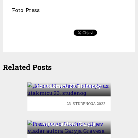
Foto: Press
Related Posts
„Idemo Hrvatska“- slušajte
uz utakmicu 23. studenog
23. STUDENOGA 2022.
Premijerno: Machiavellijev
vladar autora Garyja
Gravesa