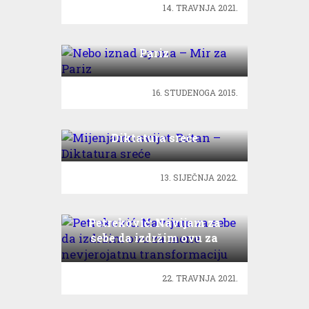
14. TRAVNJA 2021.
Nebo iznad Lyona – Mir za
Pariz
16. STUDENOGA 2015.
Mijenjamo svijet: Butan –
Diktatura sreće
13. SIJEČNJA 2022.
Petreković: Navijam za
sebe da izdržim ovu za
mene nevjerojatnu
transformaciju
22. TRAVNJA 2021.
Opera Pannonica izvela