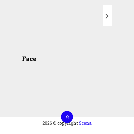
T
Face
2026 © copyright
Scena