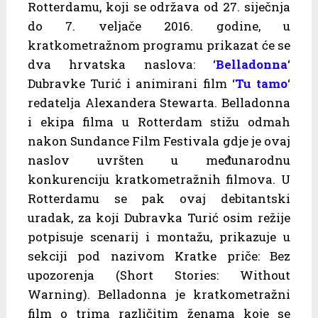
Rotterdamu, koji se održava od 27. siječnja
do 7. veljače 2016. godine, u
kratkometražnom programu prikazat će se
dva hrvatska naslova: ‘
Belladonna
‘
Dubravke Turić i animirani film ‘
Tu tamo
‘
redatelja Alexandera Stewarta. Belladonna
i ekipa filma u Rotterdam stižu odmah
nakon Sundance Film Festivala gdje je ovaj
naslov uvršten u međunarodnu
konkurenciju kratkometražnih filmova. U
Rotterdamu se pak ovaj debitantski
uradak, za koji Dubravka Turić osim režije
potpisuje scenarij i montažu, prikazuje u
sekciji pod nazivom Kratke priče: Bez
upozorenja (Short Stories: Without
Warning). Belladonna je kratkometražni
film o trima različitim ženama koje se