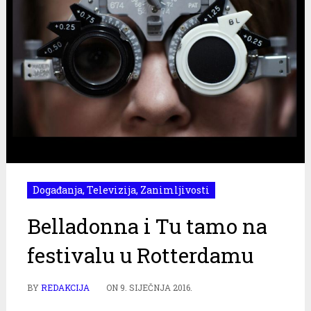
Događanja
,
Televizija
,
Zanimljivosti
Belladonna i Tu tamo na
festivalu u Rotterdamu
BY
REDAKCIJA
ON
9. SIJEČNJA 2016.