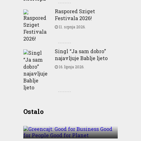
Raspored Sziget
Festivala 2026!
11. srpnja 2026.
Singl “Ja sam dobro”
najavljuje Bablje ljeto
16. lipnja 2026.
Greencajt: Good for
Ostalo
Business Good for People
Good for Planet