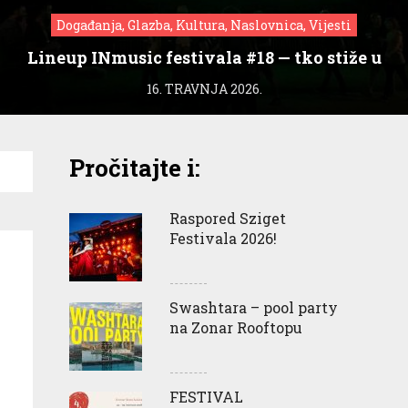
Događanja, Glazba, Kultura, Naslovnica, Vijesti
Lineup INmusic festivala #18 — tko stiže u
Zagreb?
16. TRAVNJA 2026.
Pročitajte i:
Raspored Sziget
Festivala 2026!
Swashtara – pool party
na Zonar Rooftopu
FESTIVAL