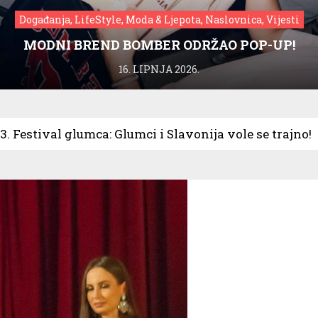
Događanja, LifeStyle, Moda & Ljepota, Naslovnica, Vijesti
MODNI BREND BOMBER ODRŽAO POP-UP!
16. LIPNJA 2026.
. Festival glumca: Glumci i Slavonija vole se trajno!