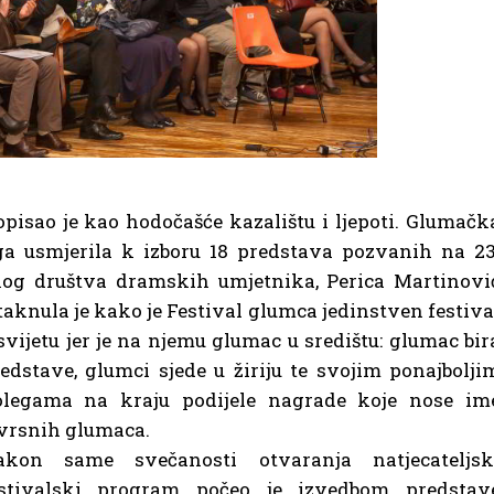
pisao je kao hodočašće kazalištu i ljepoti. Glumačk
 ga usmjerila k izboru 18 predstava pozvanih na 23
kog društva dramskih umjetnika, Perica Martinovi
taknula je kako
je Festival glumca jedinstven festiva
svijetu jer je na njemu glumac u središtu: glumac bir
edstave, glumci sjede u žiriju te svojim ponajbolji
olegama na kraju podijele nagrade koje nose im
vrsnih glumaca.
akon same svečanosti otvaranja natjecateljsk
estivalski program počeo je izvedbom predstav