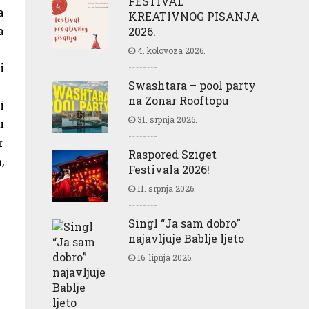
FESTIVAL
a
KREATIVNOG PISANJA
a
2026.
4. kolovoza 2026.
i
Swashtara – pool party
na Zonar Rooftopu
i
31. srpnja 2026.
u
r
Raspored Sziget
,
Festivala 2026!
11. srpnja 2026.
Singl “Ja sam dobro”
najavljuje Bablje ljeto
16. lipnja 2026.