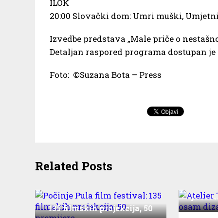
ILOK
20:00 Slovački dom: Umri muški, Umjetni
Izvedbe predstava „Male priče o nestašno
Detaljan raspored programa dostupan je 
Foto: ©Suzana Bota – Press
Related Posts
At
predst
Počinje Pula film festival:
135 filmskih projekcija, 50