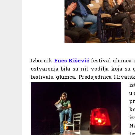
Izbornik
Enes Kišević
festival glumca o
ostvarenja bila su nit vodilja koja su
festivalu glumca. Predsjednica Hrvats
is
u 
pr
k
iz
N
f