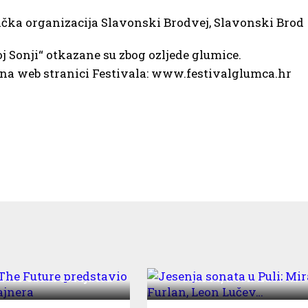
čka organizacija Slavonski Brodvej, Slavonski Brod
j Sonji“ otkazane su zbog ozljede glumice.
na web stranici Festivala: www.festivalglumca.hr
elier The Future
Jesenja sonata u Puli; Mi
avio osam dizajnera
Furlan, Leon Lučev…