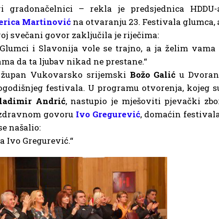
vi gradonačelnici – rekla je predsjednica HDDU-
erica Martinović
na otvaranju 23. Festivala glumca, 
oj svečani govor zaključila je riječima:
Glumci i Slavonija vole se trajno, a ja želim vama 
ma da ta ljubav nikad ne prestane.“
io župan Vukovarsko srijemski
Božo Galić
u Dvoran
ogodišnjeg festivala. U programu otvorenja, kojeg s
ladimir Andrić
, nastupio je mješoviti pjevački zbo
pozdravnom govoru
Ivo Gregurević
, domaćin festivala
e našalio:
a Ivo Gregurević.“