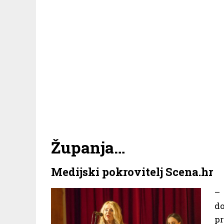
Županja…
Medijski pokrovitelj Scena.hr
– 
d
pr