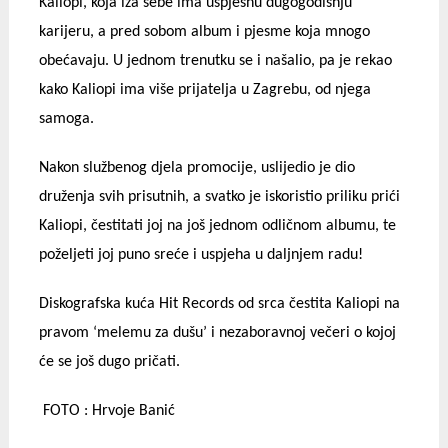
Kaliopi, koja iza sebe ima uspješnu dugogodišnju
karijeru, a pred sobom album i pjesme koja mnogo
obećavaju. U jednom trenutku se i našalio, pa je rekao
kako Kaliopi ima više prijatelja u Zagrebu, od njega
samoga.
Nakon službenog djela promocije, uslijedio je dio
druženja svih prisutnih, a svatko je iskoristio priliku prići
Kaliopi, čestitati joj na još jednom odličnom albumu, te
poželjeti joj puno sreće i uspjeha u daljnjem radu!
Diskografska kuća Hit Records od srca čestita Kaliopi na
pravom ‘melemu za dušu’ i nezaboravnoj večeri o kojoj
će se još dugo pričati.
FOTO : Hrvoje Banić