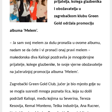
prijatelja, kolega glazbenika
i obožavatelja u
zagrebačkom klubu Green
Gold održala promociju
albuma ‘Melem’.
–
Ja sam svoj melem za dušu pronašla u ovome albumu,
nadam se da ćete i vi pronaći onaj pravi melem –
makedonska diva Kaliopi pozdravila je mnogobrojne
prijatelje, kolege glazbenike, te svoje vjerne obožavatelje
na jučerašnjoj promocija albuma ‘Melem’.
Zagrebački Green Gold Club, jučer je bio mjesto gdje su
se mogla susresti mnoga poznata lica, koja su došli
podržati Kaliopi, među kojima su Severina, Tereza
Kesovija, Kemal Monteno, Teška industrija, Ana Rucner,