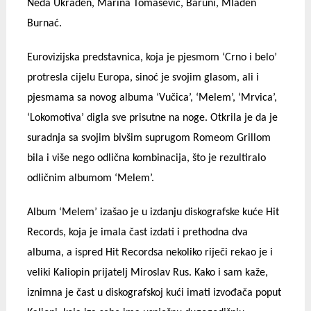
Neda Ukraden, Marina Tomašević, Baruni, Mladen
Burnać.
Eurovizijska predstavnica, koja je pjesmom ‘Crno i belo’
protresla cijelu Europa, sinoć je svojim glasom, ali i
pjesmama sa novog albuma ‘Vučica’, ‘Melem’, ‘Mrvica’,
‘Lokomotiva’ digla sve prisutne na noge. Otkrila je da je
suradnja sa svojim bivšim suprugom Romeom Grillom
bila i više nego odlična kombinacija, što je rezultiralo
odličnim albumom ‘Melem’.
Album ‘Melem’ izašao je u izdanju diskografske kuće Hit
Records, koja je imala čast izdati i prethodna dva
albuma, a ispred Hit Recordsa nekoliko riječi rekao je i
veliki Kaliopin prijatelj Miroslav Rus. Kako i sam kaže,
iznimna je čast u diskografskoj kući imati izvođača poput