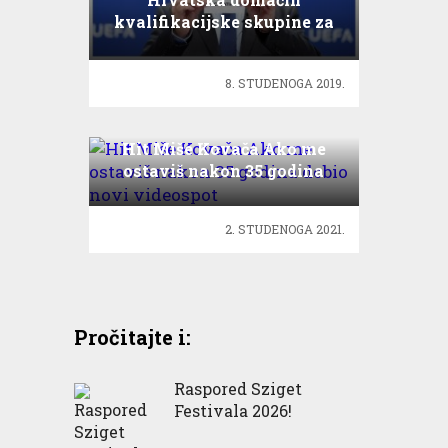
kvalifikacijske skupine za
Svjetsko prvenstvo
8. STUDENOGA 2019.
Hit Miše Kovača Ako me
ostaviš nakon 35 godina
dobio novi videospot
2. STUDENOGA 2021.
Pročitajte i:
Raspored Sziget
Festivala 2026!