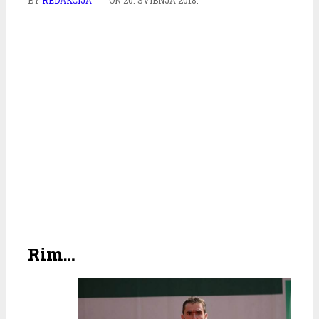
BY
REDAKCIJA
ON
20. SVIBNJA 2018.
Rim…