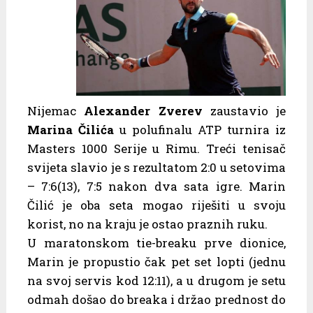
Nijemac
Alexander Zverev
zaustavio je
Marina Čilića
u polufinalu ATP turnira iz
Masters 1000 Serije u Rimu. Treći tenisač
svijeta slavio je s rezultatom 2:0 u setovima
– 7:6(13), 7:5 nakon dva sata igre. Marin
Čilić je oba seta mogao riješiti u svoju
korist, no na kraju je ostao praznih ruku.
U maratonskom tie-breaku prve dionice,
Marin je propustio čak pet set lopti (jednu
na svoj servis kod 12:11), a u drugom je setu
odmah došao do breaka i držao prednost do