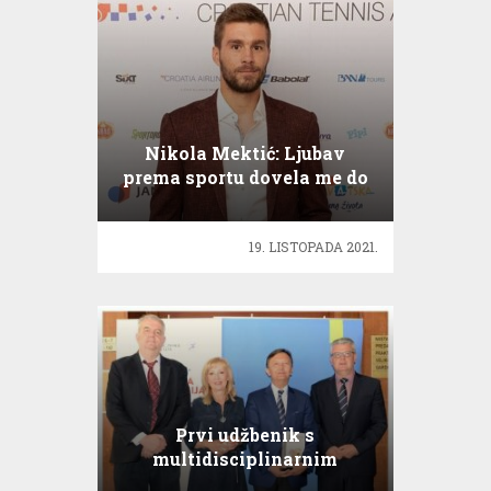
Nikola Mektić: Ljubav
prema sportu dovela me do
prvog mjesta
19. LISTOPADA 2021.
Prvi udžbenik s
multidisciplinarnim
pristupom kardiologa