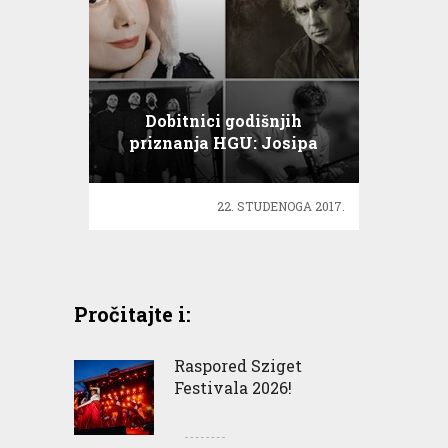
Dobitnici godišnjih
priznanja HGU: Josipa
Lisac, Hladno pivo…
22. STUDENOGA 2017.
Pročitajte i:
Raspored Sziget
Festivala 2026!