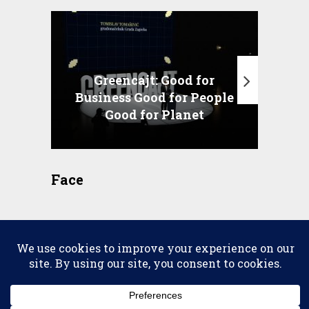
Greencajt: Good for
Business Good for People
T
Good for Planet
Face