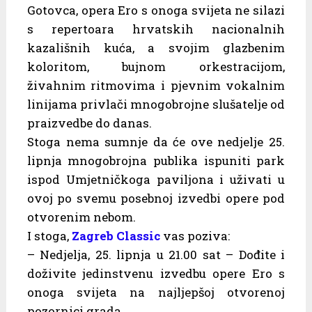
Gotovca, opera Ero s onoga svijeta ne silazi
s repertoara hrvatskih nacionalnih
kazališnih kuća, a svojim glazbenim
koloritom, bujnom orkestracijom,
živahnim ritmovima i pjevnim vokalnim
linijama privlači mnogobrojne slušatelje od
praizvedbe do danas.
Stoga nema sumnje da će ove nedjelje 25.
lipnja mnogobrojna publika ispuniti park
ispod Umjetničkoga paviljona i uživati u
ovoj po svemu posebnoj izvedbi opere pod
otvorenim nebom.
I stoga,
Zagreb Classic
vas poziva:
– Nedjelja, 25. lipnja u 21.00 sat – Dođite i
doživite jedinstvenu izvedbu opere Ero s
onoga svijeta na najljepšoj otvorenoj
pozornici grada.