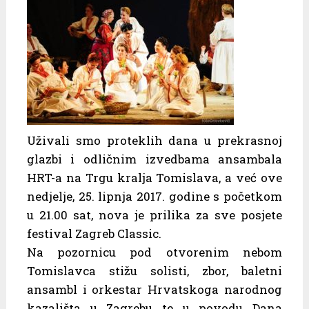
Uživali smo proteklih dana u prekrasnoj
glazbi i odličnim izvedbama ansambala
HRT-a na Trgu kralja Tomislava, a već ove
nedjelje, 25. lipnja 2017. godine s početkom
u 21.00 sat, nova je prilika za sve posjete
festival Zagreb Classic.
Na pozornicu pod otvorenim nebom
Tomislavca stižu solisti, zbor, baletni
ansambl i orkestar Hrvatskoga narodnog
kazališta u Zagrebu te u povodu Dana