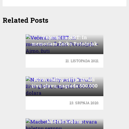
Related Posts
Večeras na HRT: In
memoriam Žarko Potočnjak
– Ajmo, žuti
21. LISTOPADA 2021.
Nova reality serija Izvući
živu glavu, nagrada 500.000
dolara
23. SRPNJA 2020.
Macbeth Maše Kolar otvara
baletnu sezonu