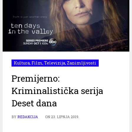
Kultura
,
Film
,
Televizija
,
Zanimljivosti
Premijerno:
Kriminalistička serija
Deset dana
BY
REDAKCIJA
ON
23. LIPNJA 2019.