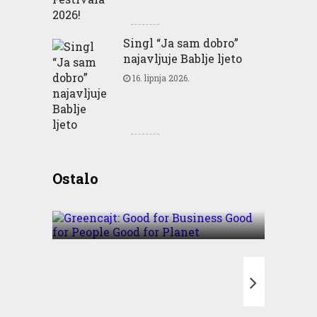
Singl “Ja sam dobro”
najavljuje Bablje ljeto
16. lipnja 2026.
Greencajt: Good for
Ostalo
Business Good for People
Good for Planet
T