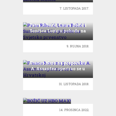
7. LISTOPADA 2017.
Petra Ribarić, Laura Božić i
Sunčica Lozić u pohodu na
Svjetsko prvenstvo
9. RUJNA 2018.
Franco Nero na preporuku
A. Assantea operirao se u
Hrvatskoj
31. LISTOPADA 2018.
BOŽIĆ UZ HBO
MAX!
14. PROSINCA 2022.