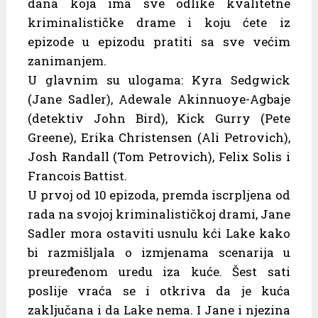
dana koja ima sve odlike kvalitetne
kriminalističke drame i koju ćete iz
epizode u epizodu pratiti sa sve većim
zanimanjem.
U glavnim su ulogama: Kyra Sedgwick
(Jane Sadler), Adewale Akinnuoye-Agbaje
(detektiv John Bird), Kick Gurry (Pete
Greene), Erika Christensen (Ali Petrovich),
Josh Randall (Tom Petrovich), Felix Solis i
Francois Battist.
U prvoj od 10 epizoda, premda iscrpljena od
rada na svojoj kriminalističkoj drami, Jane
Sadler mora ostaviti usnulu kći Lake kako
bi razmišljala o izmjenama scenarija u
preuređenom uredu iza kuće. Šest sati
poslije vraća se i otkriva da je kuća
zaključana i da Lake nema. I Jane i njezina