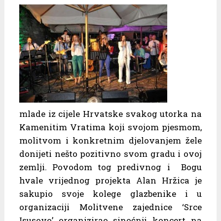
mlade iz cijele Hrvatske svakog utorka na
Kamenitim Vratima koji svojom pjesmom,
molitvom i konkretnim djelovanjem žele
donijeti nešto pozitivno svom gradu i ovoj
zemlji. Povodom tog predivnog i Bogu
hvale vrijednog projekta Alan Hržica je
sakupio svoje kolege glazbenike i u
organizaciji Molitvene zajednice ‘Srce
Isusovo’ organizirao sinoćnji koncert na