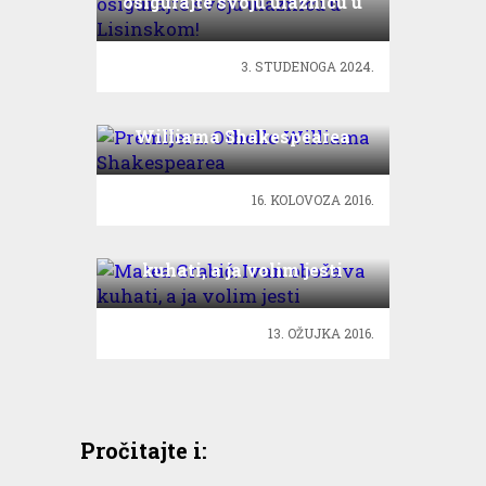
osigurajte svoju ulaznicu u
Lisinskom!
3. STUDENOGA 2024.
Premijera: Othello
Williama Shakespearea
16. KOLOVOZA 2016.
Matea Grabić: Ivan obožava
kuhati, a ja volim jesti
13. OŽUJKA 2016.
Pročitajte i: