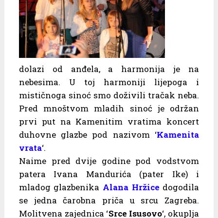
dolazi od anđela, a harmonija je na
nebesima. U toj harmoniji lijepoga i
mističnoga sinoć smo doživili tračak neba.
Pred mnoštvom mladih sinoć je održan
prvi put na Kamenitim vratima koncert
duhovne glazbe pod nazivom ‘
Kamenita
vrata
‘.
Naime pred dvije godine pod vodstvom
patera Ivana Mandurića (pater Ike) i
mladog glazbenika
Alana Hržice
dogodila
se jedna čarobna priča u srcu Zagreba.
Molitvena zajednica ‘
Srce Isusovo
‘, okuplja