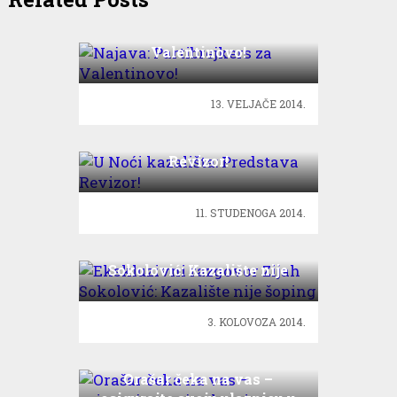
Najava: Partibrejkers za
Valentinovo!
13. VELJAČE 2014.
U Noći kazališta: Predstava
Revizor!
11. STUDENOGA 2014.
Ekskluzivni razgovor Zijah
Sokolović: Kazalište nije
šoping
3. KOLOVOZA 2014.
Orašar čeka na vas –