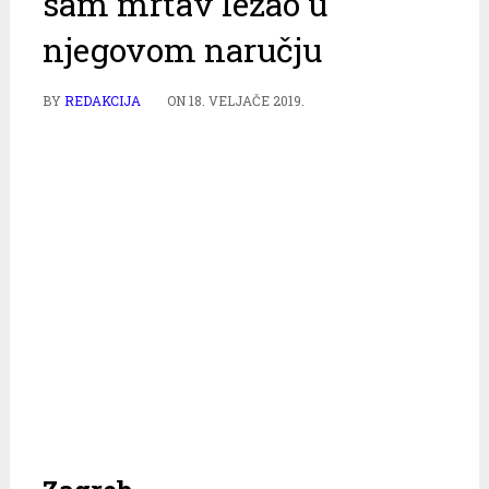
sam mrtav ležao u
njegovom naručju
BY
REDAKCIJA
ON
18. VELJAČE 2019.