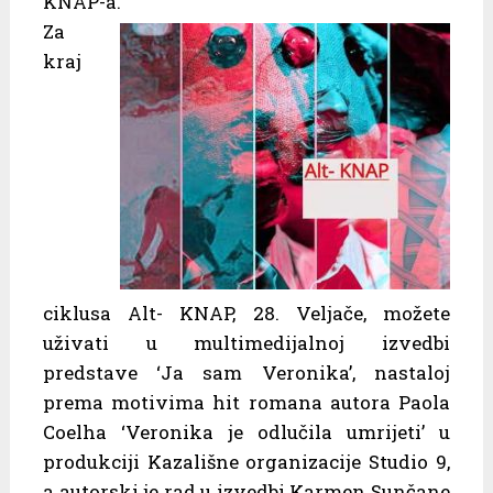
KNAP-a.
Za
kraj
ciklusa Alt- KNAP, 28. Veljače, možete
uživati u multimedijalnoj izvedbi
predstave ‘Ja sam Veronika’, nastaloj
prema motivima hit romana autora Paola
Coelha ‘Veronika je odlučila umrijeti’ u
produkciji Kazališne organizacije Studio 9,
a autorski je rad u izvedbi Karmen Sunčane