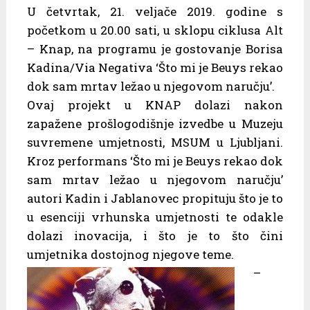
U četvrtak, 21. veljače 2019. godine s
početkom u 20.00 sati, u sklopu ciklusa Alt
– Knap, na programu je gostovanje Borisa
Kadina/Via Negativa ‘Što mi je Beuys rekao
dok sam mrtav ležao u njegovom naručju’.
Ovaj projekt u KNAP dolazi nakon
zapažene prošlogodišnje izvedbe u Muzeju
suvremene umjetnosti, MSUM u Ljubljani.
Kroz performans ‘Što mi je Beuys rekao dok
sam mrtav ležao u njegovom naručju’
autori Kadin i Jablanovec propituju što je to
u esenciji vrhunska umjetnosti te odakle
dolazi inovacija, i što je to što čini
umjetnika dostojnog njegove teme.
–