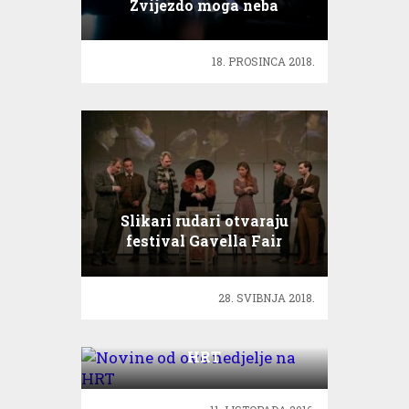
Zvijezdo moga neba
18. PROSINCA 2018.
Slikari rudari otvaraju
festival Gavella Fair
28. SVIBNJA 2018.
Novine od ove nedjelje na
HRT