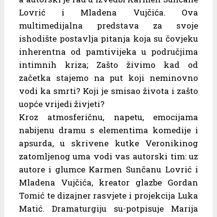
Lovrić i Mladena Vujčića. Ova
multimedijalna predstava za svoje
ishodište postavlja pitanja koja su čovjeku
inherentna od pamtivijeka u područjima
intimnih kriza; Zašto živimo kad od
začetka stajemo na put koji neminovno
vodi ka smrti? Koji je smisao života i zašto
uopće vrijedi živjeti?
Kroz atmosferičnu, napetu, emocijama
nabijenu dramu s elementima komedije i
apsurda, u skrivene kutke Veronikinog
zatomljenog uma vodi vas autorski tim: uz
autore i glumce Karmen Sunčanu Lovrić i
Mladena Vujčića, kreator glazbe Gordan
Tomić te dizajner rasvjete i projekcija Luka
Matić. Dramaturgiju su-potpisuje Marija