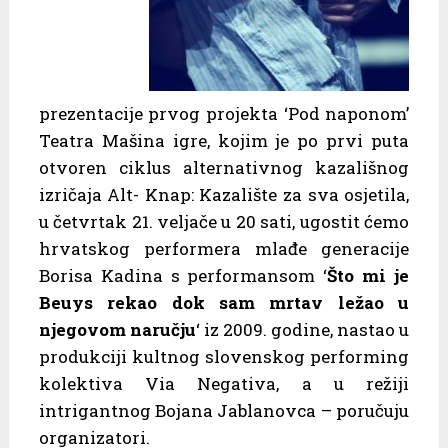
prezentacije prvog projekta ‘Pod naponom’
Teatra Mašina igre, kojim je po prvi puta
otvoren ciklus alternativnog kazališnog
izričaja Alt- Knap: Kazalište za sva osjetila,
u četvrtak 21. veljače u 20 sati, ugostit ćemo
hrvatskog performera mlađe generacije
Borisa Kadina s performansom ‘
Što mi je
Beuys rekao dok sam mrtav ležao u
njegovom naručju
‘ iz 2009. godine, nastao u
produkciji kultnog slovenskog performing
kolektiva Via Negativa, a u režiji
intrigantnog Bojana Jablanovca – poručuju
organizatori.